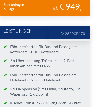
949
,-
Jetzt anfragen
ab
8 Tage
LEISTUNGEN
ID:
26EPGB170
Fährüberfahrten für Bus und Passagiere:
Rotterdam - Hull - Rotterdam
2 x Übernachtung/Frühstück in 2-Bett-
Innenkabinen mit Du/WC
Fährüberfahrten für Bus und Passagiere:
Holyhead - Dublin - Holyhead
5 x Halbpension (1 x Dublin, 2 x Kerry, 1 x
Waterford, 1 x Dublin)
Irisches Frühstück & 3-Gang-Menu/Buffet