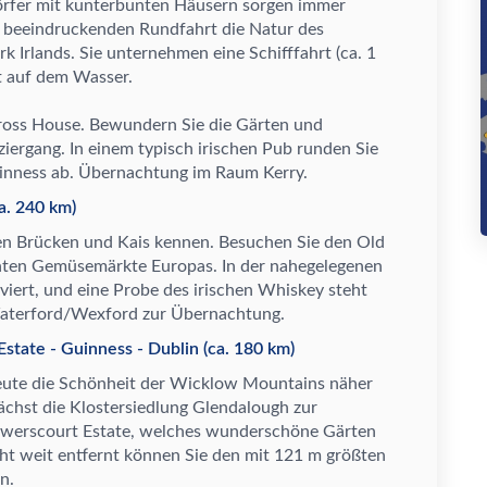
ö
rfer mit kunterbunten H
ä
usern sorgen immer
r beeindruckenden Rundfahrt die Natur des
k Irlands. Sie unternehmen eine Schifffahrt (ca. 1
t auf dem Wasser.
ross House. Bewundern Sie die G
ä
rten und
iergang. In einem typisch irischen Pub runden Sie
uinness ab.
Ü
bernachtung im Raum Kerry.
a. 240 km)
en Br
ü
cken und Kais kennen. Besuchen Sie den Old
hten Gem
ü
sem
ä
rkte Europas. In der nahegelegenen
rviert, und eine Probe des irischen Whiskey steht
 Waterford/Wexford zur
Ü
bernachtung.
state - Guinness - Dublin (ca. 180 km)
eute die Sch
ö
nheit der Wicklow Mountains n
ä
her
ä
chst die Klostersiedlung Glendalough zur
owerscourt Estate, welches wundersch
ö
ne G
ä
rten
ht weit entfernt k
ö
nnen Sie den mit 121 m gr
ö
ß
ten
n.