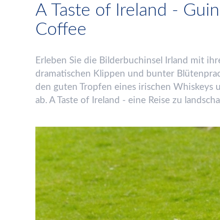
A Taste of Ireland - Gui
Coffee
Erleben Sie die Bilderbuchinsel Irland mit ihr
dramatischen Klippen und bunter Bl
ü
tenprac
den guten Tropfen eines irischen Whiskeys u
ab. A Taste of Ireland - eine Reise zu landsch