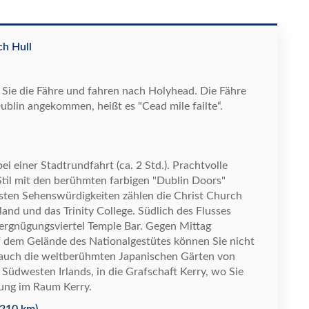
ch Hull
Sie die F
ä
hre und fahren nach Holyhead. Die F
ä
hre
 Dublin angekommen, hei
ß
t es "Cead mile failte
“
.
i einer Stadtrundfahrt (ca. 2 Std.). Prachtvolle
til mit den ber
ü
hmten farbigen "Dublin Doors"
gsten Sehensw
ü
rdigkeiten z
ä
hlen die Christ Church
land und das Trinity College. S
ü
dlich des Flusses
Vergn
ü
gungsviertel Temple Bar. Gegen Mittag
f dem Gel
ä
nde des Nationalgest
ü
tes k
ö
nnen Sie nicht
auch die weltber
ü
hmten Japanischen G
ä
rten von
 S
ü
dwesten Irlands, in die Grafschaft Kerry, wo Sie
ung im Raum Kerry.