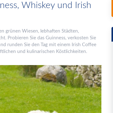
nness, Whiskey und Irish
en gr
ü
nen Wiesen, lebhaften St
ä
dten,
ht. Probieren Sie das Guinness, verkosten Sie
nd runden Sie den Tag mit einem Irish Coffee
aftlichen und kulinarischen K
ö
stlichkeiten.