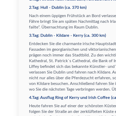
2.Tag: Hull - Dublin (ca. 370 km)
Nach einem
ü
ppigen Fr
ü
hst
ü
ck an Bord verlasse
F
ä
hre bringt Sie am sp
ä
ten Nachmittag nach Irl
failte
“
.
Ü
bernachtung im Raum Dublin.
3.Tag: Dublin - Kildare - Kerry (ca. 300 km)
Entdecken Sie die charmante irische Hauptstadt b
Fassaden im georgianischen und viktorianischen 
pr
ä
gen noch immer das Stadtbild. Zu den wich
Kathedral, St. Patrick`s Cathedral, die Bank of I
Liffey befindet sich das bekannte K
ü
nstler- und
verlassen Sie Dublin und fahren nach Kildare. 
nicht nur alles
ü
ber die Pferdezucht erfahren, s
von Kildare besuchen. Anschlie
ß
end fahren Sie 
wo Sie die n
ä
chsten Tage verbringen werden.
Ü
4.Tag: Ausflug Ring of Kerry und Irish Coffee (c
Heute fahren Sie auf einer der sch
ö
nsten K
ü
ste
folgen Sie der Stra
ß
e an der zerkl
ü
fteten K
ü
ste 