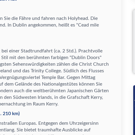
n Sie die F
ä
hre und fahren nach Holyhead. Die
and. In Dublin angekommen, hei
ß
t es "Cead mile
ei einer Stadtrundfahrt (ca. 2 Std.). Prachtvolle
Stil mit den ber
ü
hmten farbigen "Dublin Doors"
tigsten Sehensw
ü
rdigkeiten z
ä
hlen die Christ Church
reland und das Trinity College. S
ü
dlich des Flusses
 Vergn
ü
gungsviertel Temple Bar. Gegen Mittag
Auf dem Gel
ä
nde des Nationalgest
ü
tes k
ö
nnen Sie
ondern auch die weltber
ü
hmten Japanischen G
ä
rten
in den S
ü
dwesten Irlands, in die Grafschaft Kerry,
bernachtung im Raum Kerry.
a. 210 km)
nstra
ß
en Europas. Entgegen dem Uhrzeigersinn
entlang. Sie bietet traumhafte Ausblicke auf