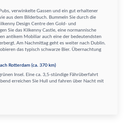
 Pubs, verwinkelte Gassen und ein gut erhaltener
d wie aus dem Bilderbuch. Bummeln Sie durch die
Kilkenny Design Centre den Gold- und
igen Sie das Kilkenny Castle, eine normannische
ben antikem Mobiliar auch eine der bedeutendsten
herbergt. Am Nachmittag geht es weiter nach Dublin.
obieren das typisch schwarze Bier.
Ü
bernachtung
nach Rotterdam (ca. 370 km)
gr
ü
nen Insel. Eine ca. 3,5-st
ü
ndige F
ä
hr
ü
berfahrt
Abend erreichen Sie Hull und fahren
ü
ber Nacht mit