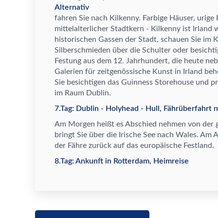
Alternativ
fahren Sie nach Kilkenny. Farbige H
ä
user, urige
mittelalterlicher Stadtkern - Kilkenny ist Irlan
historischen Gassen der Stadt, schauen Sie im 
Silberschmieden
ü
ber die Schulter oder besicht
Festung aus dem 12. Jahrhundert, die heute ne
Galerien f
ü
r zeitgen
ö
ssische Kunst in Irland be
Sie besichtigen das Guinness Storehouse und pr
im Raum Dublin.
7.Tag: Dublin - Holyhead - Hull, Fährüberfahrt 
Am Morgen hei
ß
t es Abschied nehmen von der 
bringt Sie
ü
ber die Irische See nach Wales. Am 
der F
ä
hre zur
ü
ck auf das europ
ä
ische Festland.
8.Tag: Ankunft in Rotterdam, Heimreise