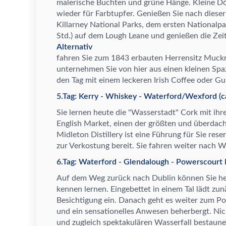
malerische Buchten und gr
ü
ne H
ä
nge. Kleine D
wieder f
ü
r Farbtupfer. Genie
ß
en Sie nach diese
Killarney National Parks, dem ersten Nationalpar
Std.) auf dem Lough Leane und genie
ß
en die Zei
Alternativ
fahren Sie zum 1843 erbauten Herrensitz Muck
unternehmen Sie von hier aus einen kleinen Spaz
den Tag mit einem leckeren Irish Coffee oder G
5.Tag: Kerry - Whiskey - Waterford/Wexford (c
Sie lernen heute die "Wasserstadt" Cork mit ihr
English Market, einen der gr
ö
ß
ten und
ü
berdac
Midleton Distillery ist eine F
ü
hrung f
ü
r Sie rese
zur Verkostung bereit. Sie fahren weiter nach
6.Tag: Waterford - Glendalough - Powerscourt E
Auf dem Weg zur
ü
ck nach Dublin k
ö
nnen Sie h
kennen lernen. Eingebettet in einem Tal l
ä
dt zun
Besichtigung ein. Danach geht es weiter zum P
und ein sensationelles Anwesen beherbergt. Nic
und zugleich spektakul
ä
ren Wasserfall bestaune