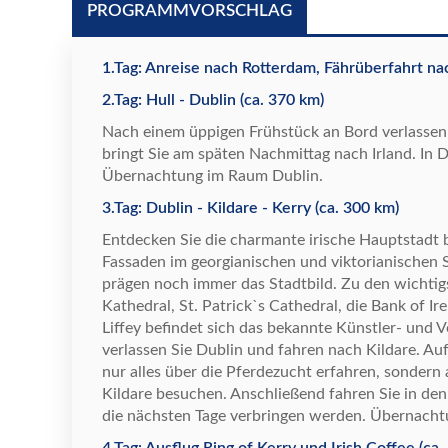
PROGRAMMVORSCHLAG
1.Tag: Anreise nach Rotterdam, Fährüberfahrt na
2.Tag: Hull - Dublin (ca. 370 km)
Nach einem
ü
ppigen Fr
ü
hst
ü
ck an Bord verlassen 
bringt Sie am sp
ä
ten Nachmittag nach Irland. In
Ü
bernachtung im Raum Dublin.
3.Tag: Dublin - Kildare - Kerry (ca. 300 km)
Entdecken Sie die charmante irische Hauptstadt be
Fassaden im georgianischen und viktorianischen S
pr
ä
gen noch immer das Stadtbild. Zu den wichti
Kathedral, St. Patrick`s Cathedral, die Bank of Ire
Liffey befindet sich das bekannte K
ü
nstler- und 
verlassen Sie Dublin und fahren nach Kildare. Au
nur alles
ü
ber die Pferdezucht erfahren, sondern 
Kildare besuchen. Anschlie
ß
end fahren Sie in den
die n
ä
chsten Tage verbringen werden.
Ü
bernacht