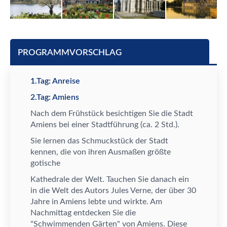
PROGRAMMVORSCHLAG
1.Tag: Anreise
2.Tag: Amiens
Nach dem Fr
ü
hst
ü
ck besichtigen Sie die Stadt
Amiens bei einer Stadtf
ü
hrung (ca. 2 Std.).
Sie lernen das Schmuckst
ü
ck der Stadt
kennen, die von ihren Ausma
ß
en gr
ö
ß
te
gotische
Kathedrale der Welt.
Tauchen Sie danach ein
in die Welt des Autors Jules Verne, der
ü
ber 30
Jahre in Amiens lebte und wirkte. Am
Nachmittag entdecken Sie die
"Schwimmenden G
ä
rten" von Amiens. Diese