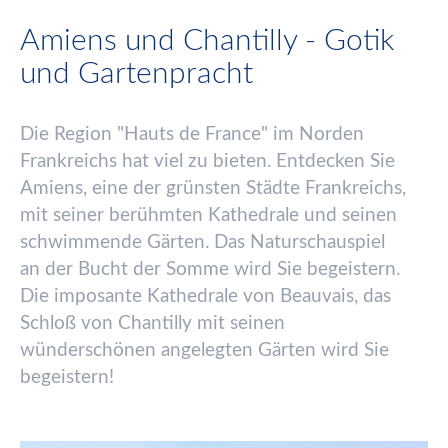
Amiens und Chantilly - Gotik
und Gartenpracht
Die Region "Hauts de France" im Norden
Frankreichs hat viel zu bieten. Entdecken Sie
Amiens, eine der gr
ü
nsten St
ä
dte Frankreichs,
mit seiner ber
ü
hmten Kathedrale und seinen
schwimmende G
ä
rten. Das Naturschauspiel
an der Bucht der Somme wird Sie begeistern.
Die imposante Kathedrale von Beauvais, das
Schlo
ß
von Chantilly mit seinen
w
ü
ndersch
ö
nen angelegten G
ä
rten wird Sie
begeistern!