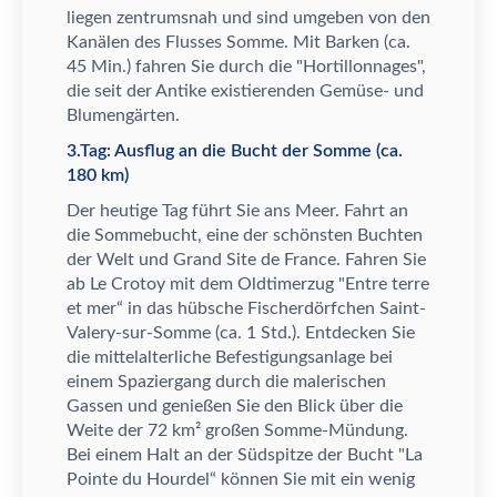
liegen zentrumsnah und sind umgeben von den
Kan
ä
len des Flusses Somme. Mit Barken (ca.
45 Min.) fahren Sie durch die "Hortillonnages",
die seit der Antike existierenden Gem
ü
se- und
Blumeng
ä
rten.
3.Tag: Ausflug an die Bucht der Somme (ca.
180 km)
Der heutige Tag f
ü
hrt Sie ans Meer. Fahrt an
die Sommebucht, eine der sch
ö
nsten Buchten
der Welt und Grand Site de France. Fahren Sie
ab Le Crotoy mit dem Oldtimerzug "Entre terre
et mer
“
in das h
ü
bsche Fischerd
ö
rfchen Saint-
Valery-sur-Somme (ca. 1 Std.). Entdecken Sie
die mittelalterliche Befestigungsanlage bei
einem Spaziergang durch die malerischen
Gassen und genie
ß
en Sie den Blick
ü
ber die
Weite der 72 km
²
gro
ß
en Somme-M
ü
ndung.
Bei einem Halt an der S
ü
dspitze der Bucht "La
Pointe du Hourdel
“
k
ö
nnen Sie mit ein wenig