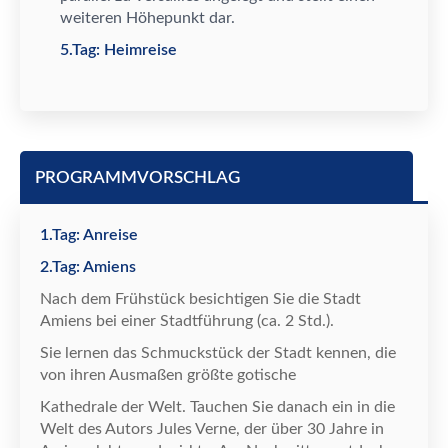
weiteren H
ö
hepunkt dar.
5.Tag: Heimreise
PROGRAMMVORSCHLAG
1.Tag: Anreise
2.Tag: Amiens
Nach dem Fr
ü
hst
ü
ck besichtigen Sie die Stadt
Amiens bei einer Stadtf
ü
hrung (ca. 2 Std.).
Sie lernen das Schmuckst
ü
ck der Stadt kennen, die
von ihren Ausma
ß
en gr
ö
ß
te gotische
Kathedrale der Welt.
Tauchen Sie danach ein in die
Welt des Autors Jules Verne, der
ü
ber 30 Jahre in