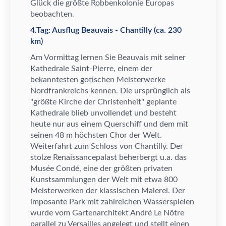
Gl
ü
ck die gr
ö
ß
te Robbenkolonie Europas
beobachten.
4.Tag: Ausflug Beauvais - Chantilly (ca. 230
km)
Am Vormittag lernen Sie Beauvais mit seiner
Kathedrale Saint-Pierre, einem der
bekanntesten gotischen Meisterwerke
Nordfrankreichs kennen. Die urspr
ü
nglich als
"gr
ö
ß
te Kirche der Christenheit" geplante
Kathedrale blieb unvollendet und besteht
heute nur aus einem Querschiff und dem mit
seinen 48 m h
ö
chsten Chor der Welt.
Weiterfahrt zum Schloss von Chantilly. Der
stolze Renaissancepalast beherbergt u.a. das
Mus
é
e Cond
é
, eine der gr
ö
ß
ten privaten
Kunstsammlungen der Welt mit etwa 800
Meisterwerken der klassischen Malerei.
Der
imposante Park mit zahlreichen Wasserspielen
wurde vom Gartenarchitekt Andr
é
Le N
ô
tre
parallel zu Versailles angelegt und stellt einen