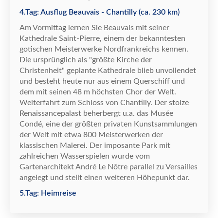
4.Tag: Ausflug Beauvais - Chantilly (ca. 230 km)
Am Vormittag lernen Sie Beauvais mit seiner
Kathedrale Saint-Pierre, einem der bekanntesten
gotischen Meisterwerke Nordfrankreichs kennen.
Die urspr
ü
nglich als "gr
ö
ß
te Kirche der
Christenheit" geplante Kathedrale blieb unvollendet
und besteht heute nur aus einem Querschiff und
dem mit seinen 48 m h
ö
chsten Chor der Welt.
Weiterfahrt zum Schloss von Chantilly. Der stolze
Renaissancepalast beherbergt u.a. das Mus
é
e
Cond
é
, eine der gr
ö
ß
ten privaten Kunstsammlungen
der Welt mit etwa 800 Meisterwerken der
klassischen Malerei.
Der imposante Park mit
zahlreichen Wasserspielen wurde vom
Gartenarchitekt Andr
é
Le N
ô
tre parallel zu Versailles
angelegt und stellt einen weiteren H
ö
hepunkt dar.
5.Tag: Heimreise