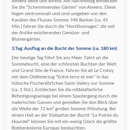
Amiens lebte und wirkte. Am Nachmittag entdecken
Sie die "Schwimmenden G
ä
rten" von Amiens. Diese
liegen zentrumsnah und sind umgeben von den
Kan
ä
len des Flusses Somme. Mit Barken (ca. 45
Min.) fahren Sie durch die "Hortillonnages", die seit
der Antike existierenden Gem
ü
se- und
Blumeng
ä
rten.
3.Tag: Ausflug an die Bucht der Somme (ca. 180 km)
Der heutige Tag f
ü
hrt Sie ans Meer. Fahrt an
die
Sommebucht, eine der sch
ö
nsten Buchten der Welt
und Grand Site de France. Fahren Sie ab Le Crotoy
mit dem Oldtimerzug "Entre terre et mer
“
in das
h
ü
bsche Fischerd
ö
rfchen Saint-Valery-sur-Somme
(ca. 1 Std.). Entdecken Sie die mittelalterliche
Befestigungsanlage bei einem Spaziergang durch die
malerischen Gassen und genie
ß
en Sie den Blick
ü
ber
die Weite der 72 km
²
gro
ß
en Somme-M
ü
ndung. Bei
einem Halt an der S
ü
dspitze der Bucht "La Pointe du
Hourdel
“
k
ö
nnen Sie mit ein wenig Gl
ü
ck die gr
ö
ß
te
Robbenkolonie Europas beobachten.