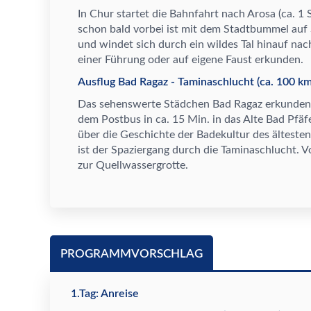
In Chur startet die Bahnfahrt nach Arosa (ca. 1 
schon bald vorbei ist mit dem Stadtbummel auf
und windet sich durch ein wildes Tal hinauf nac
einer F
ü
hrung oder auf eigene Faust erkunden.
Ausflug Bad Ragaz - Taminaschlucht (ca. 100 km
Das sehenswerte St
ä
dchen Bad Ragaz erkunden 
dem Postbus in ca. 15 Min. in das Alte Bad Pf
ä
f
ü
ber die Geschichte der Badekultur des
ä
lteste
ist der Spaziergang durch die Taminaschlucht. 
zur Quellwassergrotte.
PROGRAMMVORSCHLAG
1.Tag: Anreise