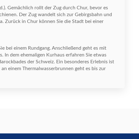
td.). Gem
ä
chlich rollt der Zug durch Chur, bevor es
Schienen. Der Zug wandelt sich zur Gebirgsbahn und
a. Zur
ü
ck in Chur k
ö
nnen Sie die Stadt bei einer
ie bei einem Rundgang. Anschlie
ß
end geht es mit
rs. In dem ehemaligen Kurhaus erfahren Sie etwas
Barockbades der Schweiz. Ein besonderes Erlebnis ist
i an einem Thermalwasserbrunnen geht es bis zur