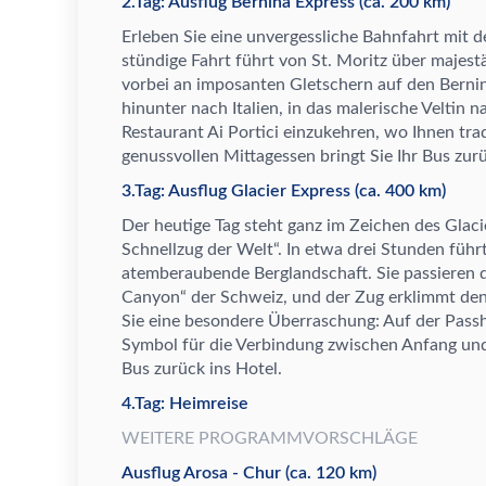
2.Tag: Ausflug Bernina Express (ca. 200 km)
Erleben Sie
eine unvergessliche
Bahnfahrt mit d
st
ü
ndige Fahrt f
ü
hrt von St. Moritz
ü
ber majest
vorbei an imposanten Gletschern auf den Bernin
hinunter nach Italien, in das malerische Veltin 
Restaurant Ai Portici einzukehren, wo Ihnen tradi
genussvollen Mittagessen bringt Sie Ihr Bus zur
3.Tag: Ausflug Glacier Express (ca. 400 km)
Der heutige Tag steht ganz im Zeichen des Glac
Schnellzug der Welt
“
. In etwa drei Stunden f
ü
hr
atemberaubende Berglandschaft. Sie passieren 
Canyon
“
der Schweiz, und der Zug erklimmt de
Sie eine besondere
Ü
berraschung: Auf der Pass
Symbol f
ü
r die Verbindung zwischen Anfang und
Bus zur
ü
ck ins Hotel.
4.Tag: Heimreise
WEITERE PROGRAMMVORSCHLÄGE
Ausflug Arosa - Chur (ca. 120 km)