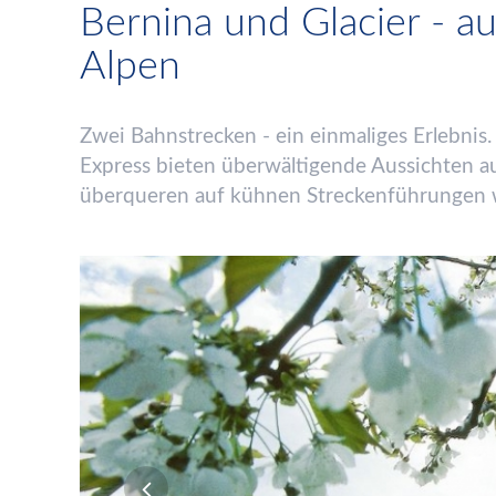
Bernina und Glacier - a
Alpen
Zwei Bahnstrecken -
ein einmaliges Erlebnis
Express bieten
ü
berw
ä
ltigende Aussichten a
ü
berqueren auf k
ü
hnen Streckenf
ü
hrungen w