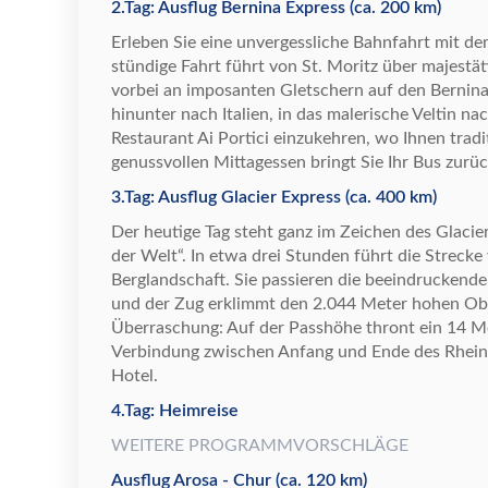
2.Tag: Ausflug Bernina Express (ca. 200 km)
Erleben Sie
eine unvergessliche
Bahnfahrt mit de
st
ü
ndige Fahrt f
ü
hrt von St. Moritz
ü
ber majest
ä
vorbei an imposanten Gletschern auf den Bernina
hinunter nach Italien, in das malerische Veltin na
Restaurant Ai Portici einzukehren, wo Ihnen tradit
genussvollen Mittagessen bringt Sie Ihr Bus zur
ü
c
3.Tag: Ausflug Glacier Express (ca. 400 km)
Der heutige Tag steht ganz im Zeichen des Glacie
der Welt
“
. In etwa drei Stunden f
ü
hrt die Streck
Berglandschaft. Sie passieren die beeindruckend
und der Zug erklimmt den 2.044 Meter hohen Obe
Ü
berraschung: Auf der Passh
ö
he thront ein 14 M
Verbindung zwischen Anfang und Ende des Rheins 
Hotel.
4.Tag: Heimreise
WEITERE PROGRAMMVORSCHLÄGE
Ausflug Arosa - Chur (ca. 120 km)