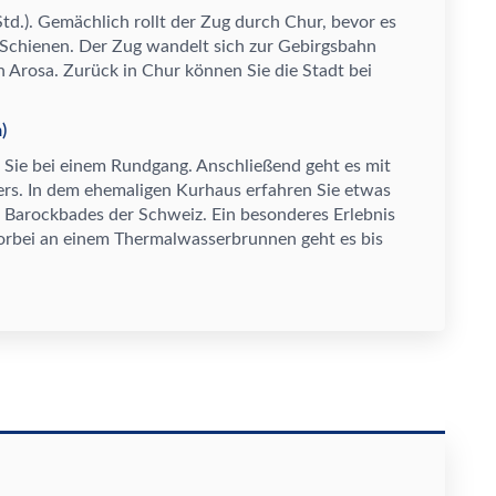
Std.). Gem
ä
chlich rollt der Zug durch Chur, bevor es
 Schienen. Der Zug wandelt sich zur Gebirgsbahn
h Arosa. Zur
ü
ck in Chur k
ö
nnen Sie die Stadt bei
)
Sie bei einem Rundgang. Anschlie
ß
end geht es mit
ers. In dem ehemaligen Kurhaus erfahren Sie etwas
n Barockbades der Schweiz. Ein besonderes Erlebnis
Vorbei an einem Thermalwasserbrunnen geht es bis