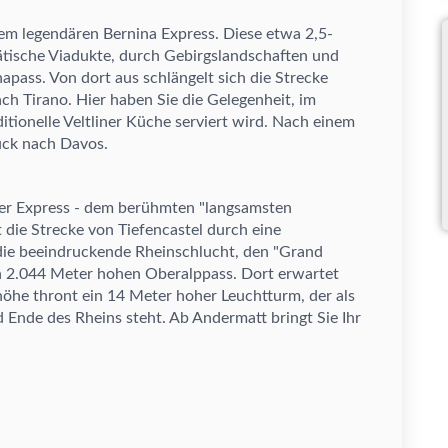
em legend
ä
ren Bernina Express. Diese etwa 2,5-
ä
tische Viadukte, durch Gebirgslandschaften und
apass. Von dort aus schl
ä
ngelt sich die Strecke
nach Tirano. Hier haben Sie die Gelegenheit, im
tionelle Veltliner K
ü
che serviert wird. Nach einem
ü
ck nach Davos.
ier Express
-
dem
ber
ü
hmten "langsamsten
t die Strecke von Tiefencastel durch eine
die beeindruckende Rheinschlucht, den "Grand
n 2.044 Meter hohen Oberalppass. Dort erwartet
h
ö
he thront ein 14 Meter hoher Leuchtturm, der als
 Ende des Rheins steht. Ab Andermatt bringt Sie Ihr