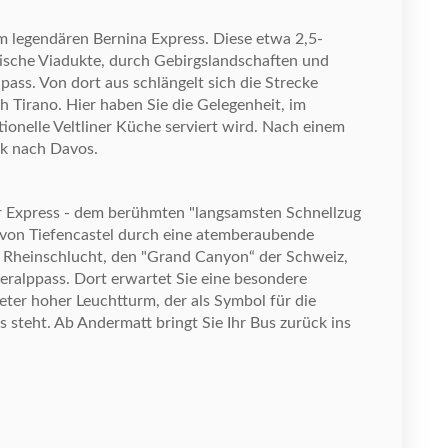
m legend
ä
ren Bernina Express. Diese etwa 2,5-
tische Viadukte, durch Gebirgslandschaften und
pass. Von dort aus schl
ä
ngelt sich die Strecke
ch Tirano. Hier haben Sie die Gelegenheit, im
ionelle Veltliner K
ü
che serviert wird. Nach einem
k nach Davos.
r Express
-
dem
ber
ü
hmten "langsamsten Schnellzug
e von Tiefencastel durch eine atemberaubende
e Rheinschlucht, den "Grand Canyon
“
der Schweiz,
ralppass. Dort erwartet Sie eine besondere
eter hoher Leuchtturm, der als Symbol f
ü
r die
steht. Ab Andermatt bringt Sie Ihr Bus zur
ü
ck ins