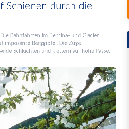
uf Schienen durch die
. Die Bahnfahrten im Bernina- und Glacier
uf imposante Berggipfel. Die Z
ü
ge
ilde Schluchten und klettern auf hohe P
ä
sse.