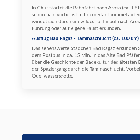
In Chur startet die Bahnfahrt nach Arosa (ca. 1 S
schon bald vorbei ist mit dem Stadtbummel auf 
windet sich durch ein wildes Tal hinauf nach Aros
F
ü
hrung oder auf eigene Faust erkunden.
Ausflug Bad Ragaz - Taminaschlucht (ca. 100 km)
Das sehenswerte St
ä
dchen Bad Ragaz erkunden S
dem Postbus in ca. 15 Min. in das Alte Bad Pf
ä
fe
ü
ber die Geschichte der Badekultur des
ä
ltesten 
der Spaziergang durch die Taminaschlucht. Vorbe
Quellwassergrotte.