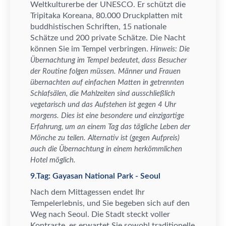
Weltkulturerbe der UNESCO. Er sch
ü
tzt die
Tripitaka Koreana, 80.000 Druckplatten mit
buddhistischen Schriften, 15 nationale
Sch
ä
tze und 200 private Sch
ä
tze. Die Nacht
k
ö
nnen Sie im Tempel verbringen.
Hinweis: Die
Ü
bernachtung im Tempel bedeutet, dass Besucher
der Routine folgen m
ü
ssen. M
ä
nner und Frauen
ü
bernachten auf einfachen Matten in getrennten
Schlafs
ä
len, die Mahlzeiten sind ausschlie
ß
lich
vegetarisch und das Aufstehen ist gegen 4 Uhr
morgens. Dies ist eine besondere und einzigartige
Erfahrung, um an einem Tag das t
ä
gliche Leben der
M
ö
nche zu teilen. Alternativ ist (gegen Aufpreis)
auch die
Ü
bernachtung in einem herk
ö
mmlichen
Hotel m
ö
glich.
9.Tag: Gayasan National Park - Seoul
Nach dem Mittagessen endet Ihr
Tempelerlebnis, und Sie begeben sich auf den
Weg nach Seoul. Die Stadt steckt voller
Kontraste, es erwartet Sie sowohl traditionelle