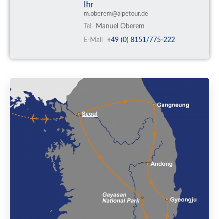
Ihr
m.oberem@alpetour.de
Tel
Manuel Oberem
E-Mail
+49 (0) 8151/775-222