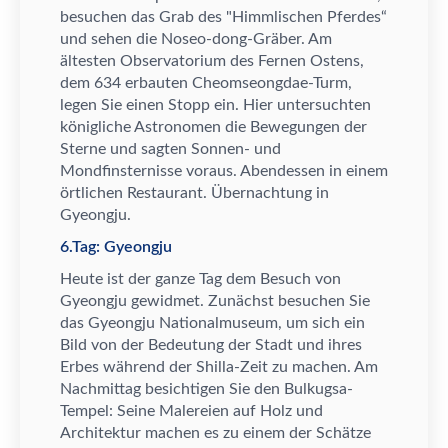
besuchen das Grab des "Himmlischen Pferdes
“
und sehen die Noseo-dong-Gr
ä
ber. Am
ä
ltesten Observatorium des Fernen Ostens,
dem 634 erbauten Cheomseongdae-Turm,
legen Sie einen Stopp ein. Hier untersuchten
k
ö
nigliche Astronomen die Bewegungen der
Sterne und sagten Sonnen- und
Mondfinsternisse voraus. Abendessen in einem
ö
rtlichen Restaurant.
Ü
bernachtung in
Gyeongju.
6.Tag: Gyeongju
Heute ist der ganze Tag dem Besuch von
Gyeongju gewidmet. Zun
ä
chst besuchen Sie
das Gyeongju Nationalmuseum, um sich ein
Bild von der Bedeutung der Stadt und ihres
Erbes w
ä
hrend der Shilla-Zeit zu machen. Am
Nachmittag besichtigen Sie den Bulkugsa-
Tempel: Seine Malereien auf Holz und
Architektur machen es zu einem der Sch
ä
tze