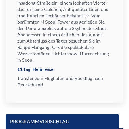
Insadong-Stra
ß
e ein, einem lebhaften Viertel,
das f
ü
r seine Galerien, Antiquit
ä
tenl
ä
den und
traditionellen Teeh
ä
user bekannt ist. Vom
ber
ü
hmten N Seoul Tower aus genie
ß
en Sie
den Panoramablick auf die Skyline der Stadt.
Abendessen in einem
ö
rtlichen Restaurant,
zum Abschluss des Tages besuchen Sie im
Banpo Hangang Park die spektakul
ä
re
Wasserfont
ä
nen-Lichtershow.
Ü
bernachtung
in Seoul.
11.Tag: Heimreise
Transfer zum Flughafen und R
ü
ckflug nach
Deutschland.
PROGRAMMVORSCHLAG