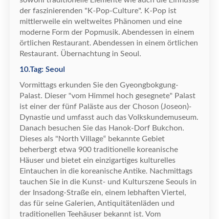
sowohl traditionelle Elemente wie auch die Einfl
ü
sse
der faszinierenden "K-Pop-Culture". K-Pop ist
mittlerweile ein weltweites Ph
ä
nomen und eine
moderne Form der Popmusik. Abendessen in einem
ö
rtlichen Restaurant. Abendessen in einem
ö
rtlichen
Restaurant.
Ü
bernachtung in Seoul.
10.Tag: Seoul
Vormittags erkunden Sie den Gyeongbokgung-
Palast. Dieser "vom Himmel hoch gesegnete" Palast
ist einer der f
ü
nf Pal
ä
ste aus der Choson (Joseon)-
Dynastie und umfasst auch das Volkskundemuseum.
Danach besuchen Sie das Hanok-Dorf Bukchon.
Dieses als "North Village
“
bekannte Gebiet
beherbergt etwa 900 traditionelle koreanische
H
ä
user und bietet ein einzigartiges kulturelles
Eintauchen in die koreanische Antike. Nachmittags
tauchen Sie in die Kunst- und Kulturszene Seouls in
der Insadong-Stra
ß
e ein, einem lebhaften Viertel,
das f
ü
r seine Galerien, Antiquit
ä
tenl
ä
den und
traditionellen Teeh
ä
user bekannt ist. Vom