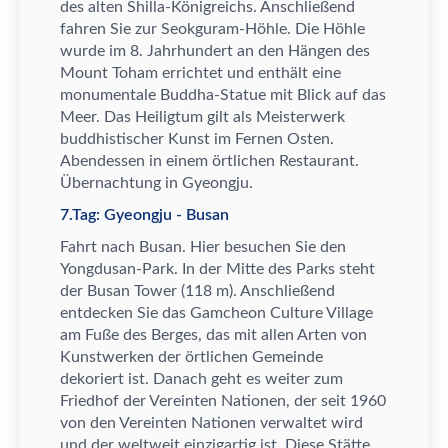
des alten Shilla-K
ö
nigreichs. Anschlie
ß
end
fahren Sie zur Seokguram-H
ö
hle. Die H
ö
hle
wurde im 8. Jahrhundert an den H
ä
ngen des
Mount Toham errichtet und enth
ä
lt eine
monumentale Buddha-Statue mit Blick auf das
Meer. Das Heiligtum gilt als Meisterwerk
buddhistischer Kunst im Fernen Osten.
Abendessen in einem
ö
rtlichen Restaurant.
Ü
bernachtung in Gyeongju.
7.Tag: Gyeongju - Busan
Fahrt nach Busan. Hier besuchen Sie den
Yongdusan-Park. In der Mitte des Parks steht
der Busan Tower (118 m). Anschlie
ß
end
entdecken Sie das Gamcheon Culture Village
am Fu
ß
e des Berges, das mit allen Arten von
Kunstwerken der
ö
rtlichen Gemeinde
dekoriert ist. Danach geht es weiter zum
Friedhof der Vereinten Nationen, der seit 1960
von den Vereinten Nationen verwaltet wird
und der weltweit einzigartig ist. Diese St
ä
tte