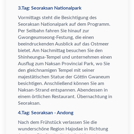
3.Tag: Seoraksan Nationalpark
Vormittags steht die Besichtigung des
Seoraksan Nationalpark auf dem Programm.
Per Seilbahn fahren Sie hinauf zur
Gwongeumseong-Festung, die einen
beeindruckenden Ausblick auf das Ostmeer
bietet. Am Nachmittag besuchen Sie den
Shinheungsa-Tempel und unternehmen einen
Ausflug zum Naksan Provincial Park, wo Sie
den gleichnamigen Tempel mit seiner
majest
ä
tischen Statue der G
ö
ttin Gwaneum
besichtigen. Anschlie
ß
end k
ö
nnen Sie am
Naksan-Strand entspannen. Abendessen in
einem
ö
rtlichen Restaurant.
Ü
bernachtung in
Seoraksan.
4.Tag: Seoraksan - Andong
Nach dem Fr
ü
hst
ü
ck verlassen Sie die
wundersch
ö
ne Region Hajodae in Richtung