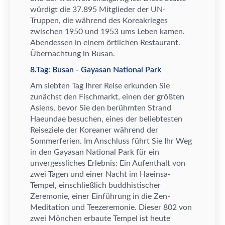
w
ü
rdigt die 37.895 Mitglieder der UN-
Truppen, die w
ä
hrend des Koreakrieges
zwischen 1950 und 1953 ums Leben kamen.
Abendessen in einem
ö
rtlichen Restaurant.
Ü
bernachtung in Busan.
8.Tag: Busan - Gayasan National Park
Am siebten Tag Ihrer Reise erkunden Sie
zun
ä
chst den Fischmarkt, einen der gr
ö
ß
ten
Asiens, bevor Sie den ber
ü
hmten Strand
Haeundae besuchen, eines der beliebtesten
Reiseziele der Koreaner w
ä
hrend der
Sommerferien. Im Anschluss f
ü
hrt Sie Ihr Weg
in den Gayasan National Park f
ü
r ein
unvergessliches Erlebnis: Ein Aufenthalt von
zwei Tagen und einer Nacht im Haeinsa-
Tempel, einschlie
ß
lich buddhistischer
Zeremonie, einer Einf
ü
hrung in die Zen-
Meditation und Teezeremonie. Dieser 802 von
zwei M
ö
nchen erbaute Tempel ist heute