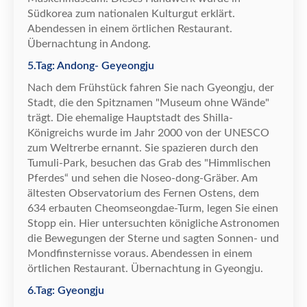
S
ü
dkorea zum nationalen Kulturgut erkl
ä
rt.
Abendessen in einem
ö
rtlichen Restaurant.
Ü
bernachtung in Andong.
5.Tag: Andong- Geyeongju
Nach dem Fr
ü
hst
ü
ck fahren Sie nach Gyeongju, der
Stadt, die den Spitznamen "Museum ohne W
ä
nde"
tr
ä
gt. Die ehemalige Hauptstadt des Shilla-
K
ö
nigreichs wurde im Jahr 2000 von der UNESCO
zum Weltrerbe ernannt. Sie spazieren durch den
Tumuli-Park, besuchen das Grab des "Himmlischen
Pferdes
“
und sehen die Noseo-dong-Gr
ä
ber. Am
ä
ltesten Observatorium des Fernen Ostens, dem
634 erbauten Cheomseongdae-Turm, legen Sie einen
Stopp ein. Hier untersuchten k
ö
nigliche Astronomen
die Bewegungen der Sterne und sagten Sonnen- und
Mondfinsternisse voraus. Abendessen in einem
ö
rtlichen Restaurant.
Ü
bernachtung in Gyeongju.
6.Tag: Gyeongju