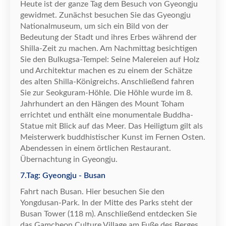
Heute ist der ganze Tag dem Besuch von Gyeongju
gewidmet. Zun
ä
chst besuchen Sie das Gyeongju
Nationalmuseum, um sich ein Bild von der
Bedeutung der Stadt und ihres Erbes w
ä
hrend der
Shilla-Zeit zu machen. Am Nachmittag besichtigen
Sie den Bulkugsa-Tempel: Seine Malereien auf Holz
und Architektur machen es zu einem der Sch
ä
tze
des alten Shilla-K
ö
nigreichs. Anschlie
ß
end fahren
Sie zur Seokguram-H
ö
hle. Die H
ö
hle wurde im 8.
Jahrhundert an den H
ä
ngen des Mount Toham
errichtet und enth
ä
lt eine monumentale Buddha-
Statue mit Blick auf das Meer. Das Heiligtum gilt als
Meisterwerk buddhistischer Kunst im Fernen Osten.
Abendessen in einem
ö
rtlichen Restaurant.
Ü
bernachtung in Gyeongju.
7.Tag: Gyeongju - Busan
Fahrt nach Busan. Hier besuchen Sie den
Yongdusan-Park. In der Mitte des Parks steht der
Busan Tower (118 m). Anschlie
ß
end entdecken Sie
das Gamcheon Culture Village am Fu
ß
e des Berges,