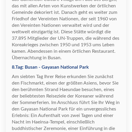
das mit allen Arten von Kunstwerken der
ö
rtlichen
Gemeinde dekoriert ist. Danach geht es weiter zum
Friedhof der Vereinten Nationen, der seit 1960 von
den Vereinten Nationen verwaltet wird und der
weltweit einzigartig ist. Diese St
ä
tte w
ü
rdigt die
37.895 Mitglieder der UN-Truppen, die w
ä
hrend des
Koreakrieges zwischen 1950 und 1953 ums Leben
kamen. Abendessen in einem
ö
rtlichen Restaurant.
Ü
bernachtung in Busan.
8.Tag: Busan - Gayasan National Park
Am siebten Tag Ihrer Reise erkunden Sie zun
ä
chst
den Fischmarkt, einen der gr
ö
ß
ten Asiens, bevor Sie
den ber
ü
hmten Strand Haeundae besuchen, eines
der beliebtesten Reiseziele der Koreaner w
ä
hrend
der Sommerferien. Im Anschluss f
ü
hrt Sie Ihr Weg in
den Gayasan National Park f
ü
r ein unvergessliches
Erlebnis: Ein Aufenthalt von zwei Tagen und einer
Nacht im Haeinsa-Tempel, einschlie
ß
lich
buddhistischer Zeremonie, einer Einf
ü
hrung in die