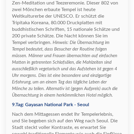
Zen-Meditation und Teezeremonie. Dieser 802 von
zwei M
ö
nchen erbaute Tempel ist heute
Weltkulturerbe der UNESCO. Er sch
ü
tzt die
Tripitaka Koreana, 80.000 Druckplatten mit
buddhistischen Schriften, 15 nationale Sch
ä
tze und
200 private Sch
ä
tze. Die Nacht k
ö
nnen Sie im
Tempel verbringen.
Hinweis: Die
Ü
bernachtung im
Tempel bedeutet, dass Besucher der Routine folgen
m
ü
ssen. M
ä
nner und Frauen
ü
bernachten auf einfachen
Matten in getrennten Schlafs
ä
len, die Mahlzeiten sind
ausschlie
ß
lich vegetarisch und das Aufstehen ist gegen 4
Uhr morgens. Dies ist eine besondere und einzigartige
Erfahrung, um an einem Tag das t
ä
gliche Leben der
M
ö
nche zu teilen. Alternativ ist (gegen Aufpreis) auch die
Ü
bernachtung in einem herk
ö
mmlichen Hotel m
ö
glich.
9.Tag: Gayasan National Park - Seoul
Nach dem Mittagessen endet Ihr Tempelerlebnis,
und Sie begeben sich auf den Weg nach Seoul. Die
Stadt steckt voller Kontraste, es erwartet Sie