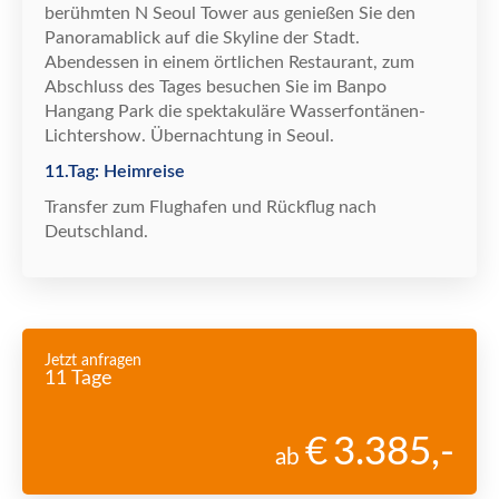
ber
ü
hmten N Seoul Tower aus genie
ß
en Sie den
Panoramablick auf die Skyline der Stadt.
Abendessen in einem
ö
rtlichen Restaurant, zum
Abschluss des Tages besuchen Sie im Banpo
Hangang Park die spektakul
ä
re Wasserfont
ä
nen-
Lichtershow.
Ü
bernachtung in Seoul.
11.Tag: Heimreise
Transfer zum Flughafen und R
ü
ckflug nach
Deutschland.
Jetzt anfragen
11 Tage
3.385
,-
ab