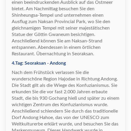
einen beeindruckenden Ausblick auf das Ostmeer
bietet. Am Nachmittag besuchen Sie den
Shinheungsa-Tempel und unternehmen einen
Ausflug zum Naksan Provincial Park, wo Sie den
gleichnamigen Tempel mit seiner majest
ä
tischen
Statue der G
ö
ttin Gwaneum besichtigen.
Anschlie
ß
end k
ö
nnen Sie am Naksan-Strand
entspannen. Abendessen in einem
ö
rtlichen
Restaurant.
Ü
bernachtung in Seoraksan.
4.Tag: Seoraksan - Andong
Nach dem Fr
ü
hst
ü
ck verlassen Sie die
wundersch
ö
ne Region Hajodae in Richtung Andong.
Die Stadt gilt als die Wiege des Konfuzianismus. Sie
erkunden Sie die vor fast 2.000 Jahren erbaute
Stadt, die bis 930 Gochang hie
ß
und sp
ä
ter zu einem
wichtigen Zentrum des Konfuzianismus wurde.
Anschlie
ß
end schlendern Sie durch das traditionelle
Dorf Andong Hahoe, das von der UNESCO zum
Weltkulturerbe erkl
ä
rt wurde, und besuchen Sie das
Maskenmuseum. Dieses Handwerk wurde in