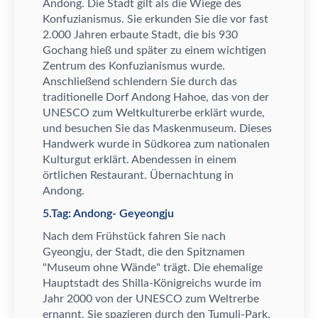
Andong. Die Stadt gilt als die Wiege des
Konfuzianismus. Sie erkunden Sie die vor fast
2.000 Jahren erbaute Stadt, die bis 930
Gochang hie
ß
und sp
ä
ter zu einem wichtigen
Zentrum des Konfuzianismus wurde.
Anschlie
ß
end schlendern Sie durch das
traditionelle Dorf Andong Hahoe, das von der
UNESCO zum Weltkulturerbe erkl
ä
rt wurde,
und besuchen Sie das Maskenmuseum. Dieses
Handwerk wurde in S
ü
dkorea zum nationalen
Kulturgut erkl
ä
rt. Abendessen in einem
ö
rtlichen Restaurant.
Ü
bernachtung in
Andong.
5.Tag: Andong- Geyeongju
Nach dem Fr
ü
hst
ü
ck fahren Sie nach
Gyeongju, der Stadt, die den Spitznamen
"Museum ohne W
ä
nde" tr
ä
gt. Die ehemalige
Hauptstadt des Shilla-K
ö
nigreichs wurde im
Jahr 2000 von der UNESCO zum Weltrerbe
ernannt. Sie spazieren durch den Tumuli-Park,