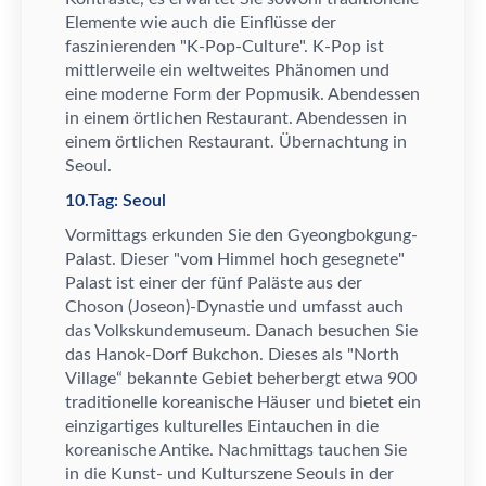
Elemente wie auch die Einfl
ü
sse der
faszinierenden "K-Pop-Culture". K-Pop ist
mittlerweile ein weltweites Ph
ä
nomen und
eine moderne Form der Popmusik. Abendessen
in einem
ö
rtlichen Restaurant. Abendessen in
einem
ö
rtlichen Restaurant.
Ü
bernachtung in
Seoul.
10.Tag: Seoul
Vormittags erkunden Sie den Gyeongbokgung-
Palast. Dieser "vom Himmel hoch gesegnete"
Palast ist einer der f
ü
nf Pal
ä
ste aus der
Choson (Joseon)-Dynastie und umfasst auch
das Volkskundemuseum. Danach besuchen Sie
das Hanok-Dorf Bukchon. Dieses als "North
Village
“
bekannte Gebiet beherbergt etwa 900
traditionelle koreanische H
ä
user und bietet ein
einzigartiges kulturelles Eintauchen in die
koreanische Antike. Nachmittags tauchen Sie
in die Kunst- und Kulturszene Seouls in der