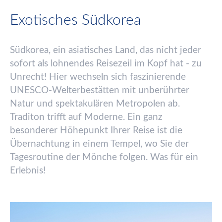
Exotisches Südkorea
S
ü
dkorea, ein asiatisches Land, das nicht jeder
sofort als lohnendes Reisezeil im Kopf hat - zu
Unrecht! Hier wechseln sich faszinierende
UNESCO-Welterbest
ä
tten mit unber
ü
hrter
Natur und spektakul
ä
ren Metropolen ab.
Traditon trifft auf Moderne. Ein ganz
besonderer H
ö
hepunkt Ihrer Reise ist die
Ü
bernachtung in einem Tempel, wo Sie der
Tagesroutine der M
ö
nche folgen. Was f
ü
r ein
Erlebnis!