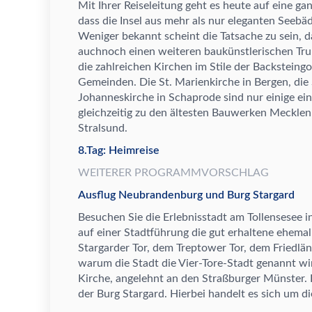
Mit Ihrer Reiseleitung geht es heute auf eine ga
dass die Insel aus mehr als nur eleganten Seeb
ä
Weniger bekannt scheint die Tatsache zu sein, da
auch
noch einen weiteren bauk
ü
nstlerischen Tr
die zahlreichen Kirchen im Stile der Backsteingo
Gemeinden. Die St. Marienkirche in Bergen, die 
Johanneskirche in Schaprode sind nur einige ein
gleichzeitig zu den
ä
ltesten Bauwerken Meckle
Stralsund.
8.Tag: Heimreise
WEITERER PROGRAMMVORSCHLAG
Ausflug Neubrandenburg und Burg Stargard
Besuchen Sie die Erlebnisstadt am Tollensesee 
auf einer Stadtf
ü
hrung die gut erhaltene ehemal
Stargarder Tor, dem Treptower Tor, dem Friedl
ä
n
warum die Stadt die Vier-Tore-Stadt genannt wir
Kirche, angelehnt an den Stra
ß
burger M
ü
nster.
der Burg Stargard. Hierbei handelt es sich um di