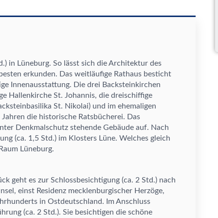
.) in L
ü
neburg. So l
ä
sst sich die Architektur des
besten erkunden. Das weitl
ä
ufige Rathaus besticht
tige Innenausstattung. Die drei Backsteinkirchen
ige Hallenkirche St. Johannis, die dreischiffige
cksteinbasilika St. Nikolai) und im ehemaligen
 Jahren die historische Ratsb
ü
cherei. Das
unter Denkmalschutz stehende Geb
ä
ude auf. Nach
ung (ca. 1,5 Std.) im Klosters L
ü
ne. Welches gleich
 Raum L
ü
neburg.
ü
ck geht es zur Schlossbesichtigung (ca. 2 Std.) nach
nsel, einst Residenz mecklenburgischer Herz
ö
ge,
hrhunderts in Ostdeutschland. Im Anschluss
ü
hrung (ca. 2 Std.). Sie besichtigen die sch
ö
ne