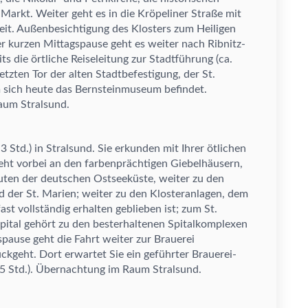
Markt. Weiter geht es in die Kr
ö
peliner Stra
ß
e mit
eit. Au
ß
enbesichtigung des Klosters zum Heiligen
r kurzen Mittagspause geht es weiter nach Ribnitz-
ts die
ö
rtliche Reiseleitung zur Stadtf
ü
hrung (ca.
etzten Tor der alten Stadtbefestigung, der St.
m sich heute das Bernsteinmuseum befindet.
aum Stralsund.
 3 Std.) in Stralsund. Sie erkunden mit Ihrer
ö
tlichen
geht vorbei an den farbenpr
ä
chtigen Giebelh
ä
usern,
uten der deutschen Ostseek
ü
ste, weiter zu den
nd der St. Marien; weiter zu den Klosteranlagen, dem
ast vollst
ä
ndig erhalten geblieben ist; zum St.
pital geh
ö
rt zu den besterhaltenen Spitalkomplexen
pause geht die Fahrt weiter zur Brauerei
ü
ckgeht. Dort erwartet Sie ein gef
ü
hrter Brauerei-
5 Std.).
Ü
bernachtung im Raum Stralsund.