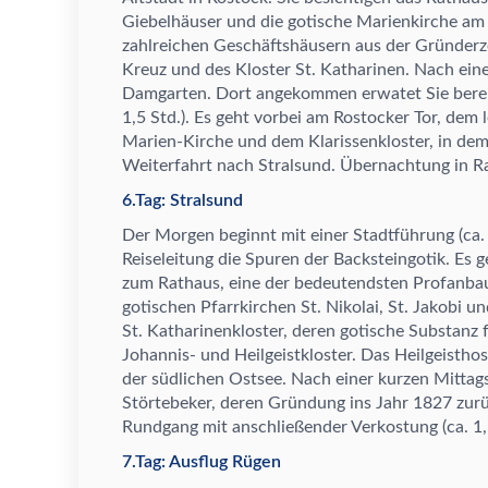
Giebelh
ä
user und die gotische Marienkirche am 
zahlreichen Gesch
ä
ftsh
ä
usern aus der Gr
ü
nderz
Kreuz und des Kloster St. Katharinen. Nach eine
Damgarten. Dort angekommen erwatet Sie berei
1,5 Std.). Es geht vorbei am Rostocker Tor, dem l
Marien-Kirche und dem Klarissenkloster, in de
Weiterfahrt nach Stralsund.
Ü
bernachtung in R
6.Tag: Stralsund
Der Morgen beginnt mit einer Stadtf
ü
hrung (ca.
Reiseleitung die Spuren der Backsteingotik. Es 
zum Rathaus, eine der bedeutendsten Profanba
gotischen Pfarrkirchen St. Nikolai, St. Jakobi u
St. Katharinenkloster, deren gotische Substanz f
Johannis- und Heilgeistkloster. Das Heilgeisthos
der s
ü
dlichen Ostsee. Nach einer kurzen Mittags
St
ö
rtebeker, deren Gr
ü
ndung ins Jahr 1827 zur
Rundgang mit anschlie
ß
ender Verkostung (ca. 1,
7.Tag: Ausflug Rügen