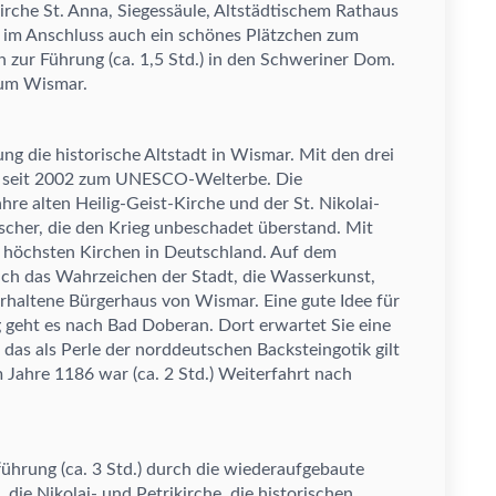
irche St. Anna, Siegess
ä
ule, Altst
ä
dtischem Rathaus
h im Anschluss auch ein sch
ö
nes Pl
ä
tzchen zum
n zur F
ü
hrung (ca. 1,5 Std.) in den Schweriner Dom.
um Wismar.
tung die historische Altstadt in Wismar. Mit den drei
dt seit 2002 zum UNESCO-Welterbe. Die
ahre alten Heilig-Geist-Kirche und der St. Nikolai-
ischer, die den Krieg unbeschadet
ü
berstand. Mit
 h
ö
chsten Kirchen in Deutschland. Auf dem
ch das Wahrzeichen der Stadt, die Wasserkunst,
erhaltene B
ü
rgerhaus von Wismar. Eine gute Idee f
ü
r
 geht es nach Bad Doberan. Dort erwartet Sie eine
, das als Perle der norddeutschen Backsteingotik gilt
 Jahre 1186 war (ca. 2 Std.) Weiterfahrt nach
f
ü
hrung (ca. 3 Std.) durch die wiederaufgebaute
 die Nikolai- und Petrikirche, die historischen