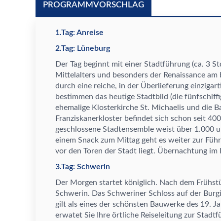
PROGRAMMVORSCHLAG
1.Tag: Anreise
2.Tag: Lüneburg
Der Tag beginnt mit einer Stadtf
ü
hrung (ca. 3 Std
Mittelalters und besonders der Renaissance am 
durch eine reiche, in der
Ü
berlieferung einzigar
bestimmen das heutige Stadtbild (die f
ü
nfschiff
ehemalige Klosterkirche St. Michaelis und die Ba
Franziskanerkloster befindet sich schon
seit
400
geschlossene Stadtensemble weist
ü
ber 1.000 
einem Snack zum Mittag geht es weiter zur F
ü
hr
vor den Toren der Stadt liegt.
Ü
bernachtung im
3.Tag: Schwerin
Der Morgen startet k
ö
niglich. Nach dem Fr
ü
hst
Schwerin. Das Schweriner Schloss auf der Burgi
gilt als eines der sch
ö
nsten Bauwerke des 19. Ja
erwatet Sie Ihre
ö
rtliche Reiseleitung zur Stadtf