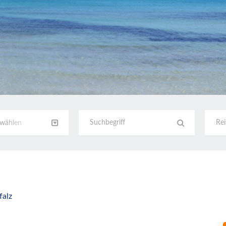
swählen
falz