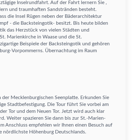
nzt
ä
gige Inselrundfahrt. Auf der Fahrt lernern Sie ,
dern und traumhaften Sandstr
ä
nden besteht.
ss die Insel R
ü
gen neben der B
ä
derarchitektur
umpf -
die Backsteingotik
-
besitzt. Bis heute bilden
tik das Herzst
ü
ck von vielen St
ä
dten und
St. Marienkirche in Waase und die St.
zigartige Beispiele der Backsteingotik und geh
ö
ren
nburg-Vorpommerns.
Ü
bernachtung im Raum
in der Mecklenburgischen Seenplatte. Erkunden Sie
ige Stadtbefestigung. Die Tour f
ü
hrt Sie vorbei am
der Tor und dem Neuen Tor. Jetzt wird auch klar
d. Weiter spazieren Sie dann bis zur St.-Marien-
 Im Anschluss empfehlen wir Ihnen einen Besuch auf
e n
ö
rdlichste H
ö
henburg Deutschlands.