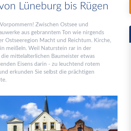
von Lüneburg bis Rügen
-Vorpommern! Zwischen Ostsee und
auwerke aus gebranntem Ton wie nirgends
 der Ostseeregion Macht und Reichtum. Kirche,
ein mei
ß
eln. Weil Naturstein rar in der
die mittelalterlichen Baumeister etwas
renden Eisens darin
-
zu leuchtend rotem
und erkunden Sie selbst die pr
ä
chtigen
te.