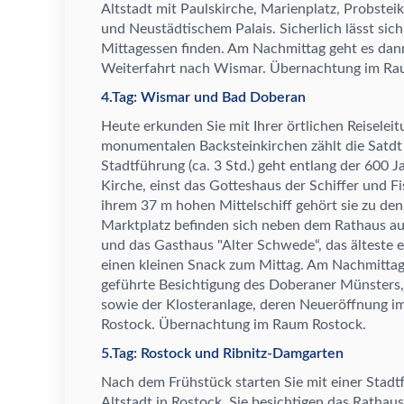
Altstadt mit Paulskirche, Marienplatz, Probsteik
und Neust
ä
dtischem Palais. Sicherlich l
ä
sst sic
Mittagessen finden. Am Nachmittag geht es dan
Weiterfahrt nach Wismar.
Ü
bernachtung im Ra
4.Tag: Wismar und Bad Doberan
Heute erkunden Sie mit Ihrer
ö
rtlichen Reiselei
monumentalen Backsteinkirchen z
ä
hlt die Sat
Stadtf
ü
hrung (ca. 3 Std.) geht entlang der 600 J
Kirche, einst das Gotteshaus der Schiffer und F
ihrem 37 m hohen Mittelschiff geh
ö
rt sie zu den
Marktplatz befinden sich neben dem Rathaus au
und das Gasthaus "Alter Schwede
“
, das
ä
lteste 
einen kleinen Snack zum Mittag. Am Nachmittag
gef
ü
hrte Besichtigung des Doberaner M
ü
nsters
sowie der Klosteranlage, deren Neuer
ö
ffnung im
Rostock.
Ü
bernachtung im Raum Rostock.
5.Tag: Rostock und Ribnitz-Damgarten
Nach dem Fr
ü
hst
ü
ck starten Sie mit einer Stadt
Altstadt in Rostock. Sie besichtigen das Rathaus,