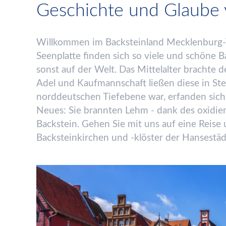
Geschichte und Glaube 
Willkommen im Backsteinland Mecklenburg
Seenplatte finden sich so viele und sch
ö
ne B
sonst auf der Welt. Das Mittelalter brachte
Adel und Kaufmannschaft lie
ß
en diese in St
norddeutschen Tiefebene war, erfanden sich 
Neues: Sie brannten Lehm
-
dank des oxidie
Backstein.
Gehen Sie mit uns auf eine Reise 
Backsteinkirchen und -kl
ö
ster der Hansest
ä
d