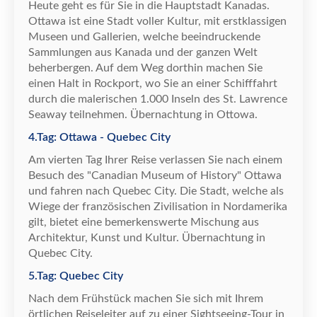
Heute geht es f
ü
r Sie in die Hauptstadt Kanadas.
Ottawa ist eine Stadt voller Kultur, mit erstklassigen
Museen und Gallerien, welche beeindruckende
Sammlungen aus Kanada und der ganzen Welt
beherbergen. Auf dem Weg dorthin machen Sie
einen Halt in Rockport, wo Sie an einer Schifffahrt
durch die malerischen 1.000 Inseln des St. Lawrence
Seaway teilnehmen.
Ü
bernachtung in Ottowa.
4.Tag: Ottawa - Quebec City
Am vierten Tag Ihrer Reise verlassen Sie nach einem
Besuch des "Canadian Museum of History" Ottawa
und fahren nach Quebec City. Die Stadt, welche als
Wiege der franz
ö
sischen Zivilisation in Nordamerika
gilt, bietet eine bemerkenswerte Mischung aus
Architektur, Kunst und Kultur.
Ü
bernachtung in
Quebec City.
5.Tag: Quebec City
Nach dem Fr
ü
hst
ü
ck machen Sie sich mit Ihrem
ö
rtlichen Reiseleiter auf zu einer Sightseeing-Tour in