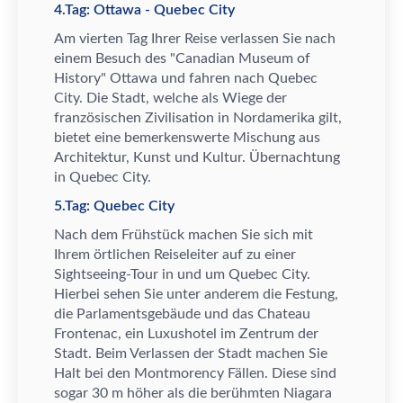
4.Tag: Ottawa - Quebec City
Am vierten Tag Ihrer Reise verlassen Sie nach
einem Besuch des "Canadian Museum of
History" Ottawa und fahren nach Quebec
City. Die Stadt, welche als Wiege der
franz
ö
sischen Zivilisation in Nordamerika gilt,
bietet eine bemerkenswerte Mischung aus
Architektur, Kunst und Kultur.
Ü
bernachtung
in Quebec City.
5.Tag: Quebec City
Nach dem Fr
ü
hst
ü
ck machen Sie sich mit
Ihrem
ö
rtlichen Reiseleiter auf zu einer
Sightseeing-Tour in und um Quebec City.
Hierbei sehen Sie unter anderem die Festung,
die Parlamentsgeb
ä
ude und das Chateau
Frontenac, ein Luxushotel im Zentrum der
Stadt. Beim Verlassen der Stadt machen Sie
Halt bei den Montmorency F
ä
llen. Diese sind
sogar 30 m h
ö
her als die ber
ü
hmten Niagara