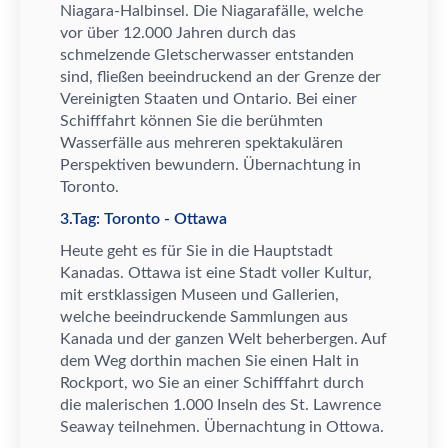
Niagara-Halbinsel. Die Niagaraf
ä
lle, welche
vor
ü
ber 12.000 Jahren durch das
schmelzende Gletscherwasser entstanden
sind, flie
ß
en beeindruckend an der Grenze der
Vereinigten Staaten und Ontario. Bei einer
Schifffahrt k
ö
nnen Sie die ber
ü
hmten
Wasserf
ä
lle aus mehreren spektakul
ä
ren
Perspektiven bewundern.
Ü
bernachtung in
Toronto.
3.Tag: Toronto - Ottawa
Heute geht es f
ü
r Sie in die Hauptstadt
Kanadas. Ottawa ist eine Stadt voller Kultur,
mit erstklassigen Museen und Gallerien,
welche beeindruckende Sammlungen aus
Kanada und der ganzen Welt beherbergen. Auf
dem Weg dorthin machen Sie einen Halt in
Rockport, wo Sie an einer Schifffahrt durch
die malerischen 1.000 Inseln des St. Lawrence
Seaway teilnehmen.
Ü
bernachtung in Ottowa.