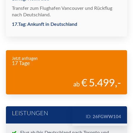
Transfer zum Flughafen Vancouver und R
ü
ckflug
nach Deutschland.
17.Tag: Ankunft in Deutschland
Jetzt anfragen
17 Tage
5.499
,-
ab
LEISTUNGEN
ID:
26FGWW104
Flug ab/bis Deutschland nach Toronto und