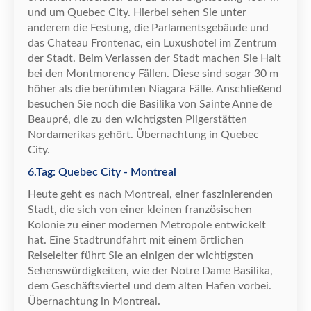
und um Quebec City. Hierbei sehen Sie unter
anderem die Festung, die Parlamentsgeb
ä
ude und
das Chateau Frontenac, ein Luxushotel im Zentrum
der Stadt. Beim Verlassen der Stadt machen Sie Halt
bei den Montmorency F
ä
llen. Diese sind sogar 30 m
h
ö
her als die ber
ü
hmten Niagara F
ä
lle. Anschlie
ß
end
besuchen Sie noch die Basilika von Sainte Anne de
Beaupr
é
, die zu den wichtigsten Pilgerst
ä
tten
Nordamerikas geh
ö
rt.
Ü
bernachtung in Quebec
City.
6.Tag: Quebec City - Montreal
Heute geht es nach Montreal, einer faszinierenden
Stadt, die sich von einer kleinen franz
ö
sischen
Kolonie zu einer modernen Metropole entwickelt
hat. Eine Stadtrundfahrt mit einem
ö
rtlichen
Reiseleiter f
ü
hrt Sie an einigen der wichtigsten
Sehensw
ü
rdigkeiten, wie der Notre Dame Basilika,
dem Gesch
ä
ftsviertel und dem alten Hafen vorbei.
Ü
bernachtung in Montreal.