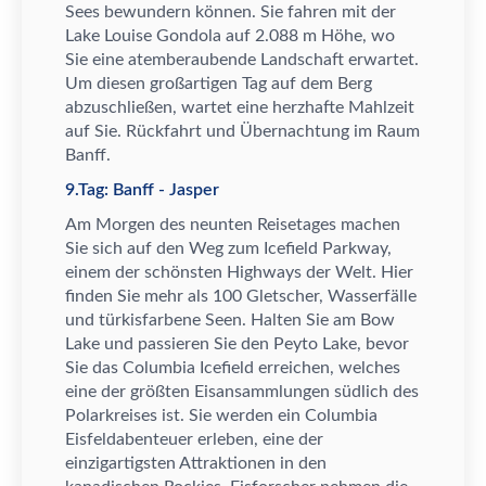
Sees bewundern k
ö
nnen. Sie fahren mit der
Lake Louise Gondola auf 2.088 m H
ö
he, wo
Sie eine atemberaubende Landschaft erwartet.
Um diesen gro
ß
artigen Tag auf dem Berg
abzuschlie
ß
en, wartet eine herzhafte Mahlzeit
auf Sie. R
ü
ckfahrt und
Ü
bernachtung im Raum
Banff.
9.Tag: Banff - Jasper
Am Morgen des neunten Reisetages machen
Sie sich auf den Weg zum Icefield Parkway,
einem der sch
ö
nsten Highways der Welt. Hier
finden Sie mehr als 100 Gletscher, Wasserf
ä
lle
und t
ü
rkisfarbene Seen. Halten Sie am Bow
Lake und passieren Sie den Peyto Lake, bevor
Sie das Columbia Icefield erreichen, welches
eine der gr
ö
ß
ten Eisansammlungen s
ü
dlich des
Polarkreises ist. Sie werden ein Columbia
Eisfeldabenteuer erleben, eine der
einzigartigsten Attraktionen in den