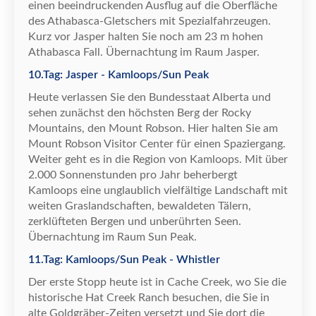
einen beeindruckenden Ausflug auf die Oberfl
ä
che
des Athabasca-Gletschers mit Spezialfahrzeugen.
Kurz vor Jasper halten Sie noch am 23 m hohen
Athabasca Fall.
Ü
bernachtung im Raum Jasper.
10.Tag: Jasper - Kamloops/Sun Peak
Heute verlassen Sie den Bundesstaat Alberta und
sehen zun
ä
chst den h
ö
chsten Berg der Rocky
Mountains, den Mount Robson. Hier halten Sie am
Mount Robson Visitor Center f
ü
r einen Spaziergang.
Weiter geht es in die Region von Kamloops. Mit
ü
ber
2.000 Sonnenstunden pro Jahr beherbergt
Kamloops eine unglaublich vielf
ä
ltige Landschaft mit
weiten Graslandschaften, bewaldeten T
ä
lern,
zerkl
ü
fteten Bergen und unber
ü
hrten Seen.
Ü
bernachtung im Raum Sun Peak.
11.Tag: Kamloops/Sun Peak - Whistler
Der erste Stopp heute ist in Cache Creek, wo Sie die
historische Hat Creek Ranch besuchen, die Sie in
alte Goldgr
ä
ber-Zeiten versetzt und Sie dort die