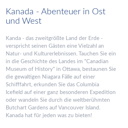
Kanada - Abenteuer in Ost
und West
Kanda - das zweitgr
ö
ß
te Land der Erde -
verspricht seinen G
ä
sten eine Vielzahl an
Natur- und Kulturerlebnissen. Tauchen Sie ein
in die Geschichte des Landes im "Canadian
Museum of History" in Ottawa, bestaunen Sie
die gewaltigen Niagara F
ä
lle auf einer
Schifffahrt, erkunden Sie das Columbia
Icefield auf einer ganz besonderen Expedition
oder wandeln Sie durch die weltber
ü
hmten
Butchart Gardens auf Vancouver Island.
Kanada hat f
ü
r jeden was zu bieten!