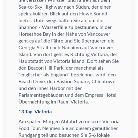
Sie verlassen Whistler und fahren auf dem
Sea-to-Sky Highway nach S
ü
den, der einen
spektakul
ä
ren Blick auf den Howe Sound
bietet. Unterwegs halten Sie an, um die
Shannon - Wasserf
ä
lle zu bestaunen. In der
Horseshoe Bay in der N
ä
he von Vancouver
geht es auf die F
ä
hre und Sie
ü
berqueren die
Georgia Strait nach Nanaimo auf Vancouver
Island. Von dort geht es Richtung Victoria, der
Hauptstadt von Victoria Island. Dort sehen Sie
den Beacon Hill Park, der manchmal als
"englischer als England
“
bezeichnet wird, den
Beach Drive, den Bastion Square, Chinatown
und den Inner Harbor mit den
Parlamentsgeb
ä
uden und dem Empress Hotel.
Ü
bernachtung im Raum Victoria.
13.Tag: Victoria
Am sp
ä
ten Morgen Abfahrt zu unserer Victoria
Food Tour. Nehmen Sie an diesem gem
ü
tlichen
Rundgang teil und besuchen Sie 5-6 lokale