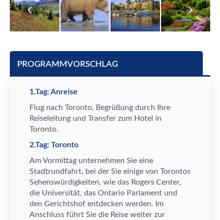
PROGRAMMVORSCHLAG
1.Tag: Anreise
Flug nach
Toronto, Begr
ü
ß
ung durch Ihre
Reiseleitung und Transfer zum Hotel in
Toronto
.
2.Tag: Toronto
Am Vormittag unternehmen Sie eine
Stadtrundfahrt, bei der Sie einige von Torontos
Sehensw
ü
rdigkeiten, wie das Rogers Center,
die Universit
ä
t, das Ontario Parlament und
den Gerichtshof entdecken werden. Im
Anschluss f
ü
hrt Sie die Reise weiter zur