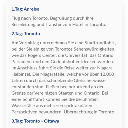
1.Tag: Anreise
Flug nach
Toronto, Begr
ü
ß
ung durch Ihre
Reiseleitung und Transfer zum Hotel in Toronto
.
2.Tag: Toronto
Am Vormittag unternehmen Sie eine Stadtrundfahrt,
bei der Sie einige von Torontos Sehensw
ü
rdigkeiten,
wie das Rogers Center, die Universit
ä
t, das Ontario
Parlament und den Gerichtshof entdecken werden.
Im Anschluss f
ü
hrt Sie die Reise weiter zur Niagara-
Halbinsel. Die Niagaraf
ä
lle, welche vor
ü
ber 12.000
Jahren durch das schmelzende Gletscherwasser
entstanden sind, flie
ß
en beeindruckend an der
Grenze der Vereinigten Staaten und Ontario. Bei
einer Schifffahrt k
ö
nnen Sie die ber
ü
hmten
Wasserf
ä
lle aus mehreren spektakul
ä
ren
Perspektiven bewundern.
Ü
bernachtung in Toronto.
3.Tag: Toronto - Ottawa