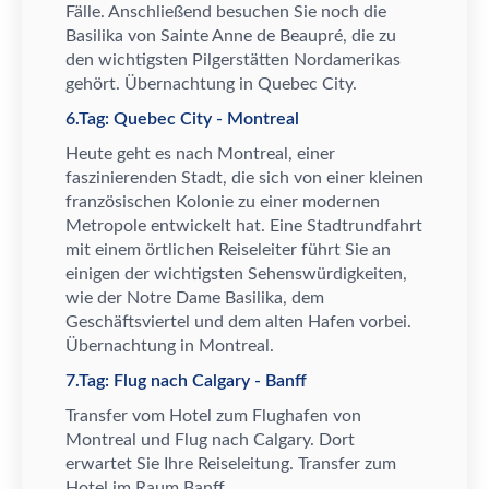
F
ä
lle. Anschlie
ß
end besuchen Sie noch die
Basilika von Sainte Anne de Beaupr
é
, die zu
den wichtigsten Pilgerst
ä
tten Nordamerikas
geh
ö
rt.
Ü
bernachtung in Quebec City.
6.Tag: Quebec City - Montreal
Heute geht es nach Montreal, einer
faszinierenden Stadt, die sich von einer kleinen
franz
ö
sischen Kolonie zu einer modernen
Metropole entwickelt hat. Eine Stadtrundfahrt
mit einem
ö
rtlichen Reiseleiter f
ü
hrt Sie an
einigen der wichtigsten Sehensw
ü
rdigkeiten,
wie der Notre Dame Basilika, dem
Gesch
ä
ftsviertel und dem alten Hafen vorbei.
Ü
bernachtung in Montreal.
7.Tag: Flug nach Calgary - Banff
Transfer vom Hotel zum Flughafen von
Montreal und Flug nach Calgary. Dort
erwartet Sie Ihre Reiseleitung. Transfer zum
Hotel im Raum Banff.