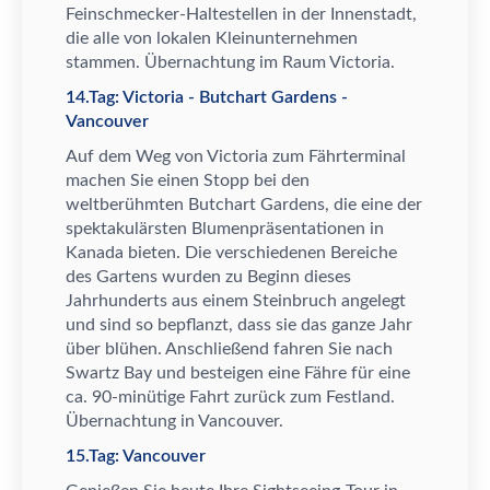
Feinschmecker-Haltestellen in der Innenstadt,
die alle von lokalen Kleinunternehmen
stammen.
Ü
bernachtung im Raum Victoria.
14.Tag: Victoria - Butchart Gardens -
Vancouver
Auf dem Weg von Victoria zum F
ä
hrterminal
machen Sie einen Stopp bei den
weltber
ü
hmten Butchart Gardens, die eine der
spektakul
ä
rsten Blumenpr
ä
sentationen in
Kanada bieten. Die verschiedenen Bereiche
des Gartens wurden zu Beginn dieses
Jahrhunderts aus einem Steinbruch angelegt
und sind so bepflanzt, dass sie das ganze Jahr
ü
ber bl
ü
hen. Anschlie
ß
end fahren Sie nach
Swartz Bay und besteigen eine F
ä
hre f
ü
r eine
ca. 90-min
ü
tige Fahrt zur
ü
ck zum Festland.
Ü
bernachtung in Vancouver.
15.Tag: Vancouver