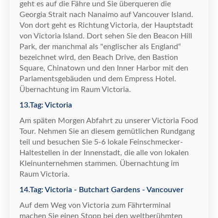
geht es auf die F
ä
hre und Sie
ü
berqueren die
Georgia Strait nach Nanaimo auf Vancouver Island.
Von dort geht es Richtung Victoria, der Hauptstadt
von Victoria Island. Dort sehen Sie den Beacon Hill
Park, der manchmal als "englischer als England
“
bezeichnet wird, den Beach Drive, den Bastion
Square, Chinatown und den Inner Harbor mit den
Parlamentsgeb
ä
uden und dem Empress Hotel.
Ü
bernachtung im Raum Victoria.
13.Tag: Victoria
Am sp
ä
ten Morgen Abfahrt zu unserer Victoria Food
Tour. Nehmen Sie an diesem gem
ü
tlichen Rundgang
teil und besuchen Sie 5-6 lokale Feinschmecker-
Haltestellen in der Innenstadt, die alle von lokalen
Kleinunternehmen stammen.
Ü
bernachtung im
Raum Victoria.
14.Tag: Victoria - Butchart Gardens - Vancouver
Auf dem Weg von Victoria zum F
ä
hrterminal
machen Sie einen Stopp bei den weltber
ü
hmten