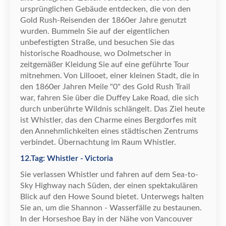
urspr
ü
nglichen Geb
ä
ude entdecken, die von den
Gold Rush-Reisenden der 1860er Jahre genutzt
wurden. Bummeln Sie auf der eigentlichen
unbefestigten Stra
ß
e, und besuchen Sie das
historische Roadhouse, wo Dolmetscher in
zeitgem
ä
ß
er Kleidung Sie auf eine gef
ü
hrte Tour
mitnehmen. Von Lillooet, einer kleinen Stadt, die in
den 1860er Jahren Meile "0" des Gold Rush Trail
war, fahren Sie
ü
ber die Duffey Lake Road, die sich
durch unber
ü
hrte Wildnis schl
ä
ngelt. Das Ziel heute
ist Whistler, das den Charme eines Bergdorfes mit
den Annehmlichkeiten eines st
ä
dtischen Zentrums
verbindet.
Ü
bernachtung im Raum Whistler.
12.Tag: Whistler - Victoria
Sie verlassen Whistler und fahren auf dem Sea-to-
Sky Highway nach S
ü
den, der einen spektakul
ä
ren
Blick auf den Howe Sound bietet. Unterwegs halten
Sie an, um die Shannon - Wasserf
ä
lle zu bestaunen.
In der Horseshoe Bay in der N
ä
he von Vancouver