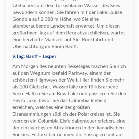
Gletschers auf dem t
ü
rkisblauen Wasser des Sees
bewundern k
ö
nnen. Sie fahren mit der Lake Louise
Gondola auf 2.088 m H
ö
he, wo Sie eine
atemberaubende Landschaft erwartet. Um diesen
gro
ß
artigen Tag auf dem Berg abzuschlie
ß
en, wartet
eine herzhafte Mahlzeit auf Sie. R
ü
ckfahrt und
Ü
bernachtung im Raum Banff.
9.Tag: Banff - Jasper
Am Morgen des neunten Reisetages machen Sie sich
auf den Weg zum Icefield Parkway, einem der
sch
ö
nsten Highways der Welt. Hier finden Sie mehr
als 100 Gletscher, Wasserf
ä
lle und t
ü
rkisfarbene
Seen. Halten Sie am Bow Lake und passieren Sie den
Peyto Lake, bevor Sie das Columbia Icefield
erreichen, welches eine der gr
ö
ß
ten
Eisansammlungen s
ü
dlich des Polarkreises ist. Sie
werden ein Columbia Eisfeldabenteuer erleben, eine
der einzigartigsten Attraktionen in den kanadischen
Rockies. Eisforscher nehmen die Passagiere mit auf