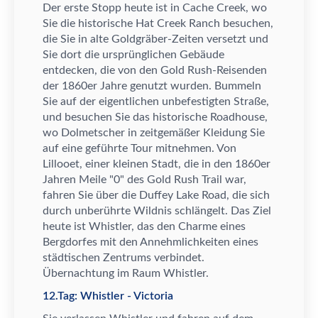
Der erste Stopp heute ist in Cache Creek, wo
Sie die historische Hat Creek Ranch besuchen,
die Sie in alte Goldgr
ä
ber-Zeiten versetzt und
Sie dort die urspr
ü
nglichen Geb
ä
ude
entdecken, die von den Gold Rush-Reisenden
der 1860er Jahre genutzt wurden. Bummeln
Sie auf der eigentlichen unbefestigten Stra
ß
e,
und besuchen Sie das historische Roadhouse,
wo Dolmetscher in zeitgem
ä
ß
er Kleidung Sie
auf eine gef
ü
hrte Tour mitnehmen. Von
Lillooet, einer kleinen Stadt, die in den 1860er
Jahren Meile "0" des Gold Rush Trail war,
fahren Sie
ü
ber die Duffey Lake Road, die sich
durch unber
ü
hrte Wildnis schl
ä
ngelt. Das Ziel
heute ist Whistler, das den Charme eines
Bergdorfes mit den Annehmlichkeiten eines
st
ä
dtischen Zentrums verbindet.
Ü
bernachtung im Raum Whistler.
12.Tag: Whistler - Victoria