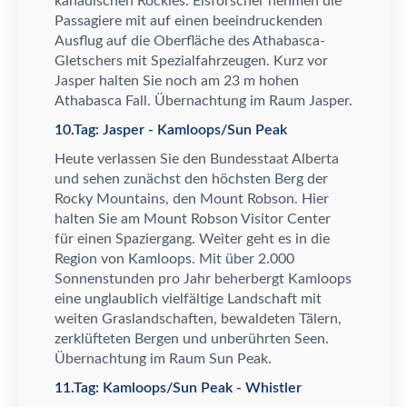
kanadischen Rockies. Eisforscher nehmen die
Passagiere mit auf einen beeindruckenden
Ausflug auf die Oberfl
ä
che des Athabasca-
Gletschers mit Spezialfahrzeugen. Kurz vor
Jasper halten Sie noch am 23 m hohen
Athabasca Fall.
Ü
bernachtung im Raum Jasper.
10.Tag: Jasper - Kamloops/Sun Peak
Heute verlassen Sie den Bundesstaat Alberta
und sehen zun
ä
chst den h
ö
chsten Berg der
Rocky Mountains, den Mount Robson. Hier
halten Sie am Mount Robson Visitor Center
f
ü
r einen Spaziergang. Weiter geht es in die
Region von Kamloops. Mit
ü
ber 2.000
Sonnenstunden pro Jahr beherbergt Kamloops
eine unglaublich vielf
ä
ltige Landschaft mit
weiten Graslandschaften, bewaldeten T
ä
lern,
zerkl
ü
fteten Bergen und unber
ü
hrten Seen.
Ü
bernachtung im Raum Sun Peak.
11.Tag: Kamloops/Sun Peak - Whistler