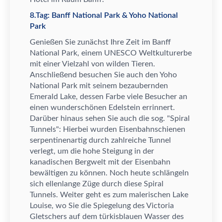
8.Tag: Banff National Park & Yoho National
Park
Genie
ß
en Sie zun
ä
chst Ihre Zeit im Banff
National Park, einem UNESCO Weltkulturerbe
mit einer Vielzahl von wilden Tieren.
Anschlie
ß
end besuchen Sie auch den Yoho
National Park mit seinem bezaubernden
Emerald Lake, dessen Farbe viele Besucher an
einen wundersch
ö
nen Edelstein errinnert.
Dar
ü
ber hinaus sehen Sie auch die sog. "Spiral
Tunnels": Hierbei wurden Eisenbahnschienen
serpentinenartig durch zahlreiche Tunnel
verlegt, um die hohe Steigung in der
kanadischen Bergwelt mit der Eisenbahn
bew
ä
ltigen zu k
ö
nnen. Noch heute schl
ä
ngeln
sich ellenlange Z
ü
ge durch diese Spiral
Tunnels. Weiter geht es zum malerischen Lake
Louise, wo Sie die Spiegelung des Victoria
Gletschers auf dem t
ü
rkisblauen Wasser des