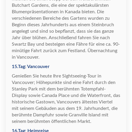
Butchart Gardens, die eine der spektakul
ä
rsten
Blumenpr
ä
sentationen in Kanada bieten. Die
verschiedenen Bereiche des Gartens wurden zu
Beginn dieses Jahrhunderts aus einem Steinbruch
angelegt und sind so bepflanzt, dass sie das ganze
Jahr
ü
ber bl
ü
hen. Anschlie
ß
end fahren Sie nach
Swartz Bay und besteigen eine F
ä
hre f
ü
r eine ca. 90-
min
ü
tige Fahrt zur
ü
ck zum Festland.
Ü
bernachtung
in Vancouver.
15.Tag: Vancouver
Genie
ß
en Sie heute Ihre Sightseeing-Tour in
Vancouver; H
ö
hepunkte sind eine Fahrt durch den
Stanley Park mit dem ber
ü
hmten Totempfahl-
Display sowie Canada Place und die Waterfront, das
historische Gastown, Vancouvers
ä
ltestes Viertel
mit seinem Geb
ä
uden aus dem 19. Jahrhundert, die
ber
ü
hmte Dampfuhr sowie Granville Island mit
seinem ber
ü
hmten
ö
ffentlichen Markt.
16.Tag: Heimreise