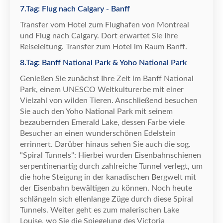
7.Tag: Flug nach Calgary - Banff
Transfer vom Hotel zum Flughafen von Montreal
und Flug nach Calgary. Dort erwartet Sie Ihre
Reiseleitung. Transfer zum Hotel im Raum Banff.
8.Tag: Banff National Park & Yoho National Park
Genie
ß
en Sie zun
ä
chst Ihre Zeit im Banff National
Park, einem UNESCO Weltkulturerbe mit einer
Vielzahl von wilden Tieren. Anschlie
ß
end besuchen
Sie auch den Yoho National Park mit seinem
bezaubernden Emerald Lake, dessen Farbe viele
Besucher an einen wundersch
ö
nen Edelstein
errinnert. Dar
ü
ber hinaus sehen Sie auch die sog.
"Spiral Tunnels": Hierbei wurden Eisenbahnschienen
serpentinenartig durch zahlreiche Tunnel verlegt, um
die hohe Steigung in der kanadischen Bergwelt mit
der Eisenbahn bew
ä
ltigen zu k
ö
nnen. Noch heute
schl
ä
ngeln sich ellenlange Z
ü
ge durch diese Spiral
Tunnels. Weiter geht es zum malerischen Lake
Louise, wo Sie die Spiegelung des Victoria