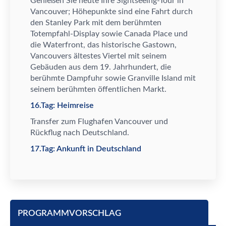
Genie
ß
en Sie heute Ihre Sightseeing-Tour in
Vancouver; H
ö
hepunkte sind eine Fahrt durch
den Stanley Park mit dem ber
ü
hmten
Totempfahl-Display sowie Canada Place und
die Waterfront, das historische Gastown,
Vancouvers
ä
ltestes Viertel mit seinem
Geb
ä
uden aus dem 19. Jahrhundert, die
ber
ü
hmte Dampfuhr sowie Granville Island mit
seinem ber
ü
hmten
ö
ffentlichen Markt.
16.Tag: Heimreise
Transfer zum Flughafen Vancouver und
R
ü
ckflug nach Deutschland.
17.Tag: Ankunft in Deutschland
PROGRAMMVORSCHLAG