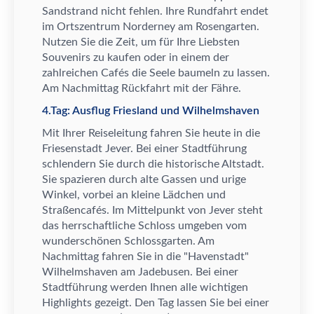
Sandstrand nicht fehlen. Ihre Rundfahrt endet
im Ortszentrum Norderney am Rosengarten.
Nutzen Sie die Zeit, um f
ü
r Ihre Liebsten
Souvenirs zu kaufen oder in einem der
zahlreichen Caf
é
s die Seele baumeln zu lassen.
Am Nachmittag R
ü
ckfahrt mit der F
ä
hre.
4.Tag: Ausflug Friesland und Wilhelmshaven
Mit Ihrer Reiseleitung fahren Sie heute in die
Friesenstadt Jever. Bei einer Stadtf
ü
hrung
schlendern Sie durch die historische Altstadt.
Sie spazieren durch alte Gassen und urige
Winkel, vorbei an kleine L
ä
dchen und
Stra
ß
encaf
é
s
. Im Mittelpunkt von Jever steht
das herrschaftliche Schloss umgeben vom
wundersch
ö
nen Schlossgarten
.
Am
Nachmittag fahren Sie in die "Havenstadt"
Wilhelmshaven am Jadebusen. Bei einer
Stadtf
ü
hrung werden Ihnen alle wichtigen
Highlights gezeigt. Den Tag lassen Sie bei einer