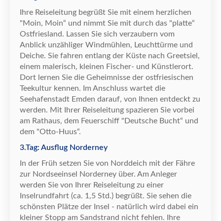
Ihre Reiseleitung begr
ü
ß
t Sie mit einem herzlichen
"Moin, Moin
“
und nimmt Sie mit durch das "platte
“
Ostfriesland. Lassen Sie sich verzaubern vom
Anblick unz
ä
hliger Windm
ü
hlen, Leuchtt
ü
rme und
Deiche. Sie fahren entlang der K
ü
ste nach Greetsiel,
einem malerisch, kleinen Fischer- und K
ü
nstlerort.
Dort lernen Sie die Geheimnisse der ostfriesischen
Teekultur kennen. Im Anschluss wartet die
Seehafenstadt Emden darauf, von Ihnen entdeckt zu
werden. Mit Ihrer Reiseleitung spazieren Sie vorbei
am Rathaus, dem Feuerschiff
"Deutsche Bucht
“
und
d
em "Otto-Huus
“
.
3.Tag: Ausflug Norderney
In der Fr
ü
h setzen Sie von Norddeich mit der F
ä
hre
zur Nordseeinsel Norderney
ü
ber. Am Anleger
werden Sie von Ihrer Reiseleitung zu einer
Inselrundfahrt (ca. 1,5 Std.) begr
ü
ß
t. Sie sehen die
sch
ö
nsten Pl
ä
tze der Insel - nat
ü
rlich wird dabei ein
kleiner Stopp am Sandstrand nicht fehlen. Ihre