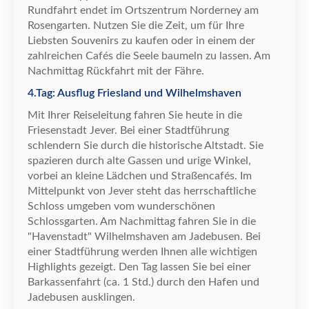
Rundfahrt endet im Ortszentrum Norderney am
Rosengarten. Nutzen Sie die Zeit, um f
ü
r Ihre
Liebsten Souvenirs zu kaufen oder in einem der
zahlreichen Caf
é
s die Seele baumeln zu lassen. Am
Nachmittag R
ü
ckfahrt mit der F
ä
hre.
4.Tag: Ausflug Friesland und Wilhelmshaven
Mit Ihrer Reiseleitung fahren Sie heute in die
Friesenstadt Jever. Bei einer Stadtf
ü
hrung
schlendern Sie durch die historische Altstadt. Sie
spazieren durch alte Gassen und urige Winkel,
vorbei an kleine L
ä
dchen und Stra
ß
encaf
é
s
. Im
Mittelpunkt von Jever steht das herrschaftliche
Schloss umgeben vom wundersch
ö
nen
Schlossgarten
.
Am Nachmittag fahren Sie in die
"Havenstadt" Wilhelmshaven am Jadebusen. Bei
einer Stadtf
ü
hrung werden Ihnen alle wichtigen
Highlights gezeigt. Den Tag lassen Sie bei einer
Barkassenfahrt (ca. 1 Std.) durch den Hafen und
Jadebusen ausklingen.