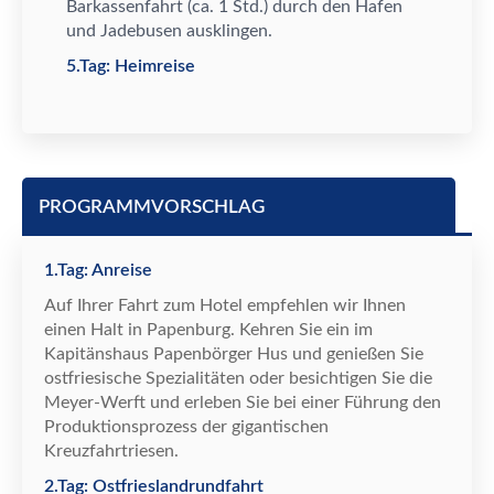
Barkassenfahrt (ca. 1 Std.) durch den Hafen
und Jadebusen ausklingen.
5.Tag: Heimreise
PROGRAMMVORSCHLAG
1.Tag: Anreise
Auf Ihrer Fahrt zum Hotel empfehlen wir Ihnen
einen Halt in Papenburg. Kehren Sie ein im
Kapit
ä
nshaus Papenb
ö
rger Hus und genie
ß
en Sie
ostfriesische Spezialit
ä
ten oder besichtigen Sie die
Meyer-Werft und erleben Sie bei einer F
ü
hrung den
Produktionsprozess der gigantischen
Kreuzfahrtriesen.
2.Tag: Ostfrieslandrundfahrt