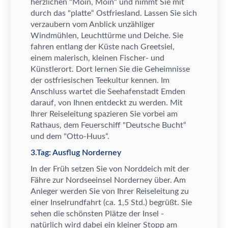
herzlichen "Moin, Moin
“
und nimmt Sie mit
durch das "platte
“
Ostfriesland. Lassen Sie sich
verzaubern vom Anblick unz
ä
hliger
Windm
ü
hlen, Leuchtt
ü
rme und Deiche. Sie
fahren entlang der K
ü
ste nach Greetsiel,
einem malerisch, kleinen Fischer- und
K
ü
nstlerort. Dort lernen Sie die Geheimnisse
der ostfriesischen Teekultur kennen. Im
Anschluss wartet die Seehafenstadt Emden
darauf, von Ihnen entdeckt zu werden. Mit
Ihrer Reiseleitung spazieren Sie vorbei am
Rathaus, dem Feuerschiff
"Deutsche Bucht
“
und d
em "Otto-Huus
“
.
3.Tag: Ausflug Norderney
In der Fr
ü
h setzen Sie von Norddeich mit der
F
ä
hre zur Nordseeinsel Norderney
ü
ber. Am
Anleger werden Sie von Ihrer Reiseleitung zu
einer Inselrundfahrt (ca. 1,5 Std.) begr
ü
ß
t. Sie
sehen die sch
ö
nsten Pl
ä
tze der Insel -
nat
ü
rlich wird dabei ein kleiner Stopp am