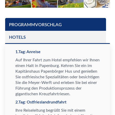
PROGRAMMVORSCHLAG
HOTELS
1.Tag: Anreise
Auf Ihrer Fahrt zum Hotel empfehlen wir Ihnen
einen Halt in Papenburg. Kehren Sie ein im
Kapit
ä
nshaus Papenb
ö
rger Hus und genie
ß
en
Sie ostfriesische Spezialit
ä
ten oder besichtigen
Sie die Meyer-Werft und erleben Sie bei einer
F
ü
hrung den Produktionsprozess der
gigantischen Kreuzfahrtriesen.
2.Tag: Ostfrieslandrundfahrt
Ihre Reiseleitung begr
ü
ß
t Sie mit einem