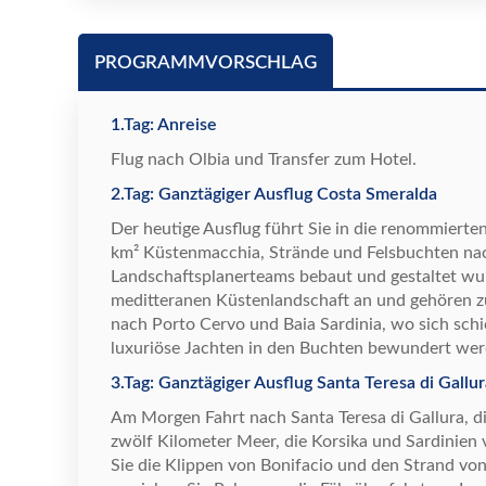
PROGRAMMVORSCHLAG
1.Tag: Anreise
Flug nach Olbia und Transfer zum Hotel.
2.Tag: Ganztägiger Ausflug Costa Smeralda
Der heutige Ausflug f
ü
hrt Sie in die renommierte
km
²
K
ü
stenmacchia, Str
ä
nde und Felsbuchten na
Landschaftsplanerteams bebaut und gestaltet wur
meditteranen K
ü
stenlandschaft an und geh
ö
ren z
nach Porto Cervo und Baia Sardinia, wo sich sch
luxuri
ö
se Jachten in den Buchten bewundert wer
3.Tag: Ganztägiger Ausflug Santa Teresa di Gall
Am Morgen Fahrt nach Santa Teresa di Gallura, d
zw
ö
lf Kilometer Meer, die Korsika und Sardinie
Sie die Klippen von Bonifacio und den Strand vo