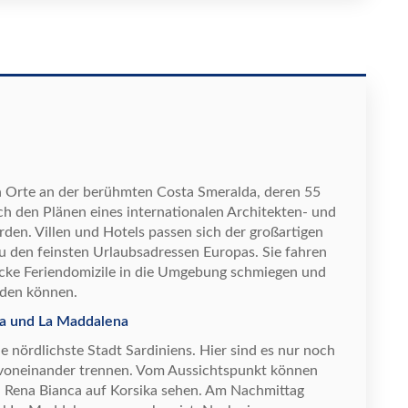
n Orte an der ber
ü
hmten Costa Smeralda, deren 55
ch den Pl
ä
nen eines internationalen Architekten- und
den. Villen und Hotels passen sich der gro
ß
artigen
u den feinsten Urlaubsadressen Europas. Sie fahren
icke Feriendomizile in die Umgebung schmiegen und
den k
ö
nnen.
ura und La Maddalena
ie n
ö
rdlichste Stadt Sardiniens. Hier sind es nur noch
n voneinander trennen. Vom Aussichtspunkt k
ö
nnen
n Rena Bianca auf Korsika sehen. Am Nachmittag