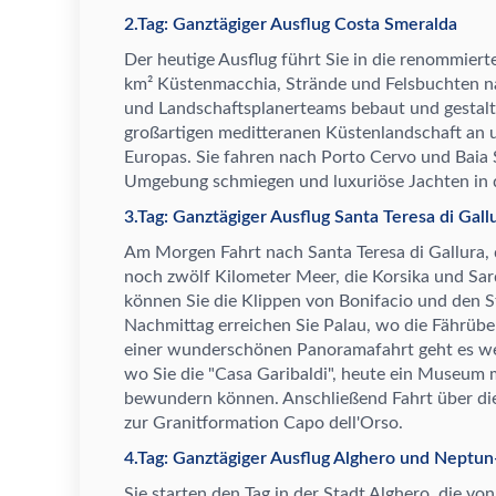
2.Tag: Ganztägiger Ausflug Costa Smeralda
Der heutige Ausflug f
ü
hrt Sie in die renommiert
km
²
K
ü
stenmacchia, Str
ä
nde und Felsbuchten n
und Landschaftsplanerteams bebaut und gestalte
gro
ß
artigen meditteranen K
ü
stenlandschaft an 
Europas. Sie fahren nach Porto Cervo und Baia S
Umgebung schmiegen und luxuri
ö
se Jachten i
3.Tag: Ganztägiger Ausflug Santa Teresa di Gal
Am Morgen Fahrt nach Santa Teresa di Gallura, 
noch zw
ö
lf Kilometer Meer, die Korsika und S
k
ö
nnen Sie die Klippen von Bonifacio und den 
Nachmittag erreichen Sie Palau, wo die F
ä
hr
ü
be
einer wundersch
ö
nen Panoramafahrt geht es w
wo Sie die "Casa Garibaldi", heute ein Museum 
bewundern k
ö
nnen. Anschlie
ß
end Fahrt
ü
ber d
zur Granitformation Capo dell'Orso.
4.Tag: Ganztägiger Ausflug Alghero und Neptun
Sie starten den Tag in der Stadt Alghero, die von