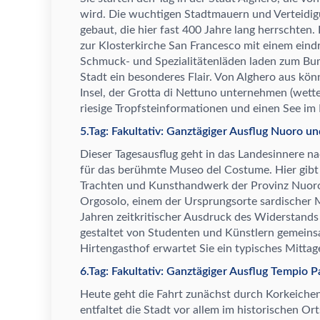
wird. Die wuchtigen Stadtmauern und Verteidi
gebaut, die hier fast 400 Jahre lang herrschten
zur Klosterkirche San Francesco mit einem ein
Schmuck- und Spezialit
ä
tenl
ä
den laden zum Bu
Stadt ein besonderes Flair. Von Alghero aus k
ö
n
Insel, der Grotta di Nettuno unternehmen (wett
riesige Tropfsteinformationen und einen See im
5.Tag: Fakultativ: Ganztägiger Ausflug Nuoro u
Dieser Tagesausflug geht in das Landesinnere n
f
ü
r das ber
ü
hmte Museo del Costume. Hier gibt
Trachten und Kunsthandwerk der Provinz Nuor
Orgosolo, einem der Ursprungsorte sardischer 
Jahren zeitkritischer Ausdruck des Widerstand
gestaltet von Studenten und K
ü
nstlern gemeins
Hirtengasthof erwartet Sie ein typisches Mitta
6.Tag: Fakultativ: Ganztägiger Ausflug Tempio 
Heute geht die Fahrt zun
ä
chst durch Korkeich
entfaltet die Stadt vor allem im historischen O