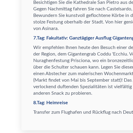
Besichtigen Sie die Kathedrale San Pietro aus 
Gegen Nachmittag fahren Sie nach Castelsardo, 
Bewundern Sie kunstvoll geflochtene K
ö
rbe in 
stolze Festung oberhalb der Stadt. Von hier geni
von Asinara.
7.Tag: Fakultativ: Ganztägiger Ausflug Gigant
Wir empfehlen Ihnen heute den Besuch einer de
der Region, dem Gigantengrab Coddu 'Ecchiu. Vo
Nuraghenfestung Prisciona, wo ein bronzezeitli
ü
ber die Schulter schauen kann. Legen Sie dies
einen Abstecher zum malerischen Wochenmarkt i
(Markt findet von Mai bis September statt)! D
verlockend duftenden Spezialit
ä
ten ist vielf
ä
lti
anderen Snack zu probieren.
8.Tag: Heimreise
Transfer zum Flughafen und R
ü
ckflug nach Deut