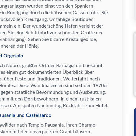
gungsanlagen wurden einst von den Spaniern
. Ein Rundgang durch die h
ü
bschen Gassen f
ü
hrt Sie
drucksvollen Kreuzgang. Unz
ä
hlige Boutiquen,
mmeln ein. Der wundersch
ö
ne Hafen verleiht der
nen Sie eine Schifffahrt zur sch
ö
nsten Grotte der
erabh
ä
nging). Sehen Sie bizarre Kristallgebilde,
 Inneren der H
ö
hle.
nd Orgosolo
ach Nuoro, gr
ö
ß
ter Ort der Barbagia und bekannt
 es einen gut dokumentierten
Ü
berblick
ü
ber
o,
ü
ber Feste und Traditionen. Weiterfahrt nach
Murales. Diese Wandmalereien sind seit den 1970er
s gegen staatliche Bevormundung und Ausbeutung,
am mit den Dorfbewohnern. In einem rustikalen
gessen. Am sp
ä
ten Nachmittag R
ü
ckfahrt zum Hotel.
Pausania und Castelsardo
enw
ä
lder nach Tempio Pausania. Ihren Charme
rtskern mit den unverputzten Granith
ä
usern.