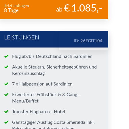
1.085
,-
Jetzt anfragen
ab
8 Tage
LEISTUNGEN
ID:
26FGIT104
Flug ab/bis Deutschland nach Sardinien
Akuelle Steuern, Sicherheitsgebühren und
Kerosinzuschlag
7 x Halbpension auf Sardinien
Erweitertes Frühstück & 3-Gang-
Menu/Buffet
Transfer Flughafen - Hotel
Ganztägiger Ausflug Costa Smeralda inkl.
Reiseleitung und Busgestellung