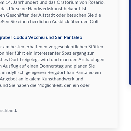
dem 14. Jahrhundert und das Oratorium von Rosario.
das f
ü
r seine Handwerkskunst bekannt ist.
den Gesch
ä
ften der Altstadt oder besuchen Sie die
e
ß
en Sie einen herrlichen Ausblick
ü
ber den Golf
engräber Coddu Vecchiu und San Pantaleo
r am besten erhaltenen vorgeschichtlichen St
ä
tten
n hier f
ü
hrt ein interessanter Spaziergang zur
ches Dorf freigelegt wird und man den Arch
ä
ologen
en Ausflug auf einen Donnerstag und planen Sie
m idyllisch gelegenen Bergdorf San Pantaleo ein
as Angebot an lokalem Kunsthandwerk und
g und Sie haben die M
ö
glichkeit, den ein oder
schland.