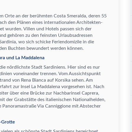
en Orte an der ber
ü
hmten Costa Smeralda, deren 55
ach den Pl
ä
nen eines internationalen Architekten-
t wurden. Villen und Hotels passen sich der
und geh
ö
ren zu den feinsten Urlaubsadressen
ardinia, wo sich schicke Feriendomizile in die
n den Buchten bewundert werden k
ö
nnen.
lura und La Maddalena
die n
ö
rdlichste Stadt Sardiniens. Hier sind es nur
ardinien voneinander trennen. Vom Aussichtspunkt
Strand von Rena Bianca auf Korsika sehen. Am
rfahrt zur Insel La Maddalena vorgesehen ist. Nach
eiter
ü
ber eine Br
ü
cke zur Nachbarinsel Caprera,
mit der Grabst
ä
tte des italienischen Nationalhelden,
ie Panoramastra
ß
e Via Canniggione mit Abstecher
-Grotte
 vielen als sch
ö
nste Stadt Sardiniens bezeichnet