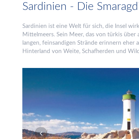
Sardinien - Die Smaragd
Sardinien
ist eine Welt f
ü
r sich, die Insel w
Mittelmeers. Sein Meer, das von t
ü
rkis
ü
ber 
langen, feinsandigen Str
ä
nde erinnern eher an
Hinterland von Weite, Schafherden und Wild