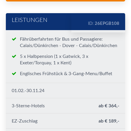
LEISTUNGEN
ID:
26EPGB108
Fährüberfahrten für Bus und Passagiere:
Calais/Dünkirchen - Dover - Calais/Dünkirchen
5 x Halbpension (1 x Gatwick, 3 x
Exeter/Torquay, 1 x Kent)
Englisches Frühstück & 3-Gang-Menu/Buffet
01.02.-30.11.24
3-Sterne-Hotels
ab € 364,-
EZ-Zuschlag
ab € 189,-