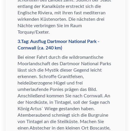
sch
ö
nsten des Landes z
ä
hlt. S
ü
dlich der Stadt
entlang der Kanalk
ü
ste erstreckt sich die
Englische Riviera, mit ihren fast mediterran
wirkenden K
ü
stenorten. Die n
ä
chsten drei
N
ä
chte verbringen Sie im Raum
Torquay/Exeter.
3.Tag: Ausflug Dartmoor National Park -
Cornwall (ca. 240 km)
Bei einer Fahrt durch die wildromantische
Moorlandschaft des Dartmoor National Parks
l
ä
sst sich die Mystik dieser Gegend leicht
erkennen. Schroffe Granitfelsen,
heide
ü
berzogene H
ü
gel und frei
umherlaufende Ponies pr
ä
gen das Bild.
Anschlie
ß
end kommen Sie nach Cornwall. An
der Nordk
ü
ste, in Tintagel, soll der Sage nach
K
ö
nig Artus` Wiege gestanden haben.
Atemberaubend schmiegt sich die Burgruine
von Tintagel an die Steilk
ü
ste. Machen Sie
einen Abstecher in den kleinen Ort Boscastle,