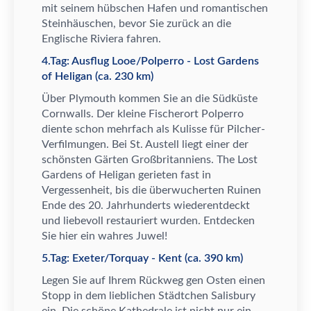
mit seinem h
ü
bschen Hafen und romantischen
Steinh
ä
uschen, bevor Sie zur
ü
ck an die
Englische Riviera fahren.
4.Tag: Ausflug Looe/Polperro - Lost Gardens
of Heligan (ca. 230 km)
Ü
ber Plymouth kommen Sie an die S
ü
dk
ü
ste
Cornwalls. Der kleine Fischerort Polperro
diente schon mehrfach als Kulisse f
ü
r Pilcher-
Verfilmungen. Bei St. Austell liegt einer der
sch
ö
nsten G
ä
rten Gro
ß
britanniens. The Lost
Gardens of Heligan gerieten fast in
Vergessenheit, bis die
ü
berwucherten Ruinen
Ende des 20. Jahrhunderts wiederentdeckt
und liebevoll restauriert wurden. Entdecken
Sie hier ein wahres Juwel!
5.Tag: Exeter/Torquay - Kent (ca. 390 km)
Legen Sie auf Ihrem R
ü
ckweg gen Osten einen
Stopp in dem lieblichen St
ä
dtchen Salisbury