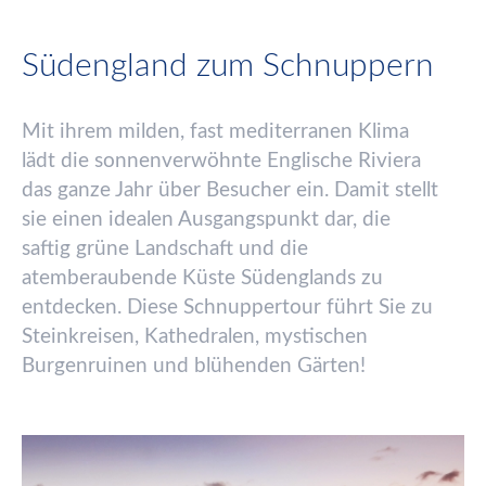
Südengland zum Schnuppern
Mit ihrem milden, fast mediterranen Klima
l
ä
dt die sonnenverw
ö
hnte Englische Riviera
das ganze Jahr
ü
ber Besucher ein. Damit stellt
sie einen idealen Ausgangspunkt dar, die
saftig gr
ü
ne Landschaft und die
atemberaubende K
ü
ste S
ü
denglands zu
entdecken. Diese Schnuppertour f
ü
hrt Sie zu
Steinkreisen, Kathedralen, mystischen
Burgenruinen und bl
ü
henden G
ä
rten!