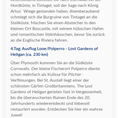
Nordk
ü
ste, in Tintagel, soll der Sage nach K
ö
nig
Artus` Wiege gestanden haben. Atemberaubend
schmiegt sich die Burgruine von Tintagel an die
Steilk
ü
ste. Machen Sie einen Abstecher in den
kleinen Ort Boscastle, mit seinem h
ü
bschen Hafen
und romantischen Steinh
ä
uschen, bevor Sie zur
ü
ck
an die Englische Riviera fahren.
4.Tag: Ausflug Looe/Polperro - Lost Gardens of
Heligan (ca. 230 km)
Ü
ber Plymouth kommen Sie an die S
ü
dk
ü
ste
Cornwalls. Der kleine Fischerort Polperro diente
schon mehrfach als Kulisse f
ü
r Pilcher-
Verfilmungen. Bei St. Austell liegt einer der
sch
ö
nsten G
ä
rten Gro
ß
britanniens. The Lost
Gardens of Heligan gerieten fast in Vergessenheit,
bis die
ü
berwucherten Ruinen Ende des 20.
Jahrhunderts wiederentdeckt und liebevoll
restauriert wurden. Entdecken Sie hier ein wahres
Juwel!