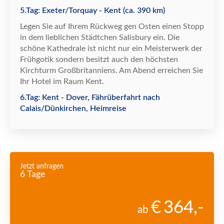
5.Tag: Exeter/Torquay - Kent (ca. 390 km)
Legen Sie auf Ihrem R
ü
ckweg gen Osten einen Stopp
in dem lieblichen St
ä
dtchen Salisbury ein. Die
sch
ö
ne Kathedrale ist nicht nur ein Meisterwerk der
Fr
ü
hgotik sondern besitzt auch den h
ö
chsten
Kirchturm Gro
ß
britanniens. Am Abend erreichen Sie
Ihr Hotel im Raum Kent.
6.Tag: Kent - Dover, Fährüberfahrt nach
Calais/Dünkirchen, Heimreise
Jetzt anfragen
6 Tage
364
,-
ab