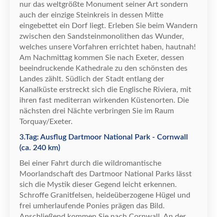
nur das weltgr
ö
ß
te Monument seiner Art sondern
auch der einzige Steinkreis in dessen Mitte
eingebettet ein Dorf liegt. Erleben Sie beim Wandern
zwischen den Sandsteinmonolithen das Wunder,
welches unsere Vorfahren errichtet haben, hautnah!
Am Nachmittag kommen Sie nach Exeter, dessen
beeindruckende Kathedrale zu den sch
ö
nsten des
Landes z
ä
hlt. S
ü
dlich der Stadt entlang der
Kanalk
ü
ste erstreckt sich die Englische Riviera, mit
ihren fast mediterran wirkenden K
ü
stenorten. Die
n
ä
chsten drei N
ä
chte verbringen Sie im Raum
Torquay/Exeter.
3.Tag: Ausflug Dartmoor National Park - Cornwall
(ca. 240 km)
Bei einer Fahrt durch die wildromantische
Moorlandschaft des Dartmoor National Parks l
ä
sst
sich die Mystik dieser Gegend leicht erkennen.
Schroffe Granitfelsen, heide
ü
berzogene H
ü
gel und
frei umherlaufende Ponies pr
ä
gen das Bild.
Anschlie
ß
end kommen Sie nach Cornwall. An der