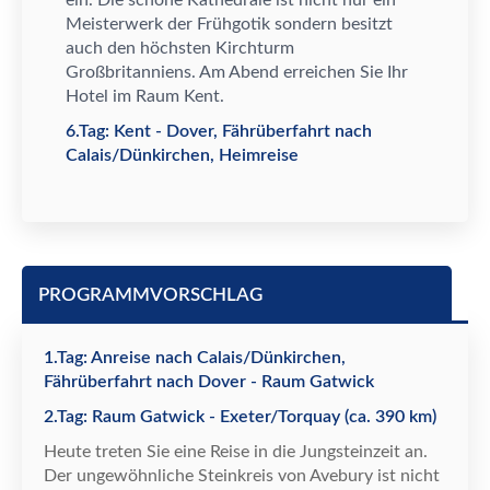
ein. Die sch
ö
ne Kathedrale ist nicht nur ein
Meisterwerk der Fr
ü
hgotik sondern besitzt
auch den h
ö
chsten Kirchturm
Gro
ß
britanniens. Am Abend erreichen Sie Ihr
Hotel im Raum Kent.
6.Tag: Kent - Dover, Fährüberfahrt nach
Calais/Dünkirchen, Heimreise
PROGRAMMVORSCHLAG
1.Tag: Anreise nach Calais/Dünkirchen,
Fährüberfahrt nach Dover - Raum Gatwick
2.Tag: Raum Gatwick - Exeter/Torquay (ca. 390 km)
Heute treten Sie eine Reise in die Jungsteinzeit an.
Der ungew
ö
hnliche Steinkreis von Avebury ist nicht