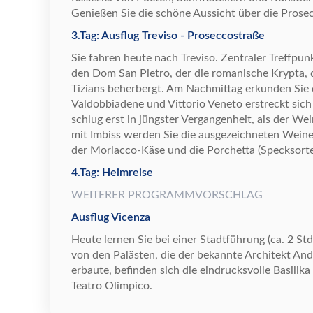
Genie
ß
en Sie die sch
ö
ne Aussicht
ü
ber die Prose
3.Tag: Ausflug Treviso - Proseccostraße
Sie fahren heute nach Treviso. Zentraler Treffpunk
den Dom San Pietro, der die romanische Krypta,
Tizians beherbergt. Am Nachmittag erkunden Sie 
Valdobbiadene und Vittorio Veneto erstreckt sich
schlug erst in j
ü
ngster Vergangenheit, als der We
mit Imbiss werden Sie die ausgezeichneten Wein
der Morlacco-K
ä
se und die Porchetta (Specksorte
4.Tag: Heimreise
WEITERER PROGRAMMVORSCHLAG
Ausflug Vicenza
Heute lernen Sie bei einer Stadtf
ü
hrung (ca. 2 St
von den Pal
ä
sten, die der bekannte Architekt And
erbaute, befinden sich die eindrucksvolle Basilika
Teatro Olimpico.