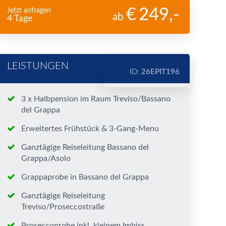
249
,-
Jetzt anfragen
ab
4 Tage
LEISTUNGEN
ID:
26EPIT196
3 x Halbpension im Raum Treviso/Bassano
del Grappa
Erweitertes Frühstück & 3-Gang-Menu
Ganztägige Reiseleitung Bassano del
Grappa/Asolo
Grappaprobe in Bassano del Grappa
Ganztägige Reiseleitung
Treviso/Proseccostraße
Proseccoprobe inkl. kleinem Imbiss