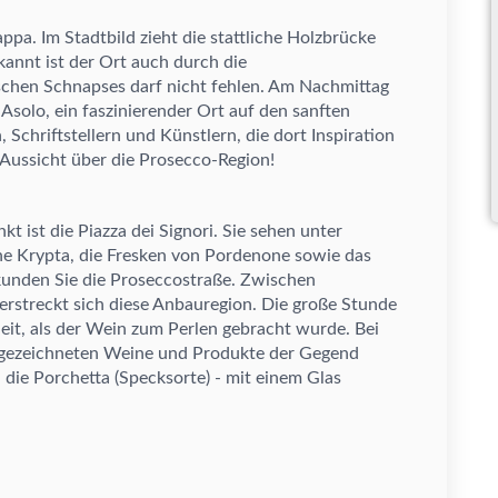
pa. Im Stadtbild zieht die stattliche Holzbr
ü
cke
kannt ist der Ort auch durch die
schen Schnapses darf nicht fehlen.
Am Nachmittag
Asolo, ein faszinierender Ort auf den sanften
, Schriftstellern und K
ü
nstlern, die dort Inspiration
 Aussicht
ü
ber die Prosecco-Region!
kt ist die Piazza dei Signori. Sie sehen unter
e Krypta, die Fresken von Pordenone sowie das
kunden Sie die Proseccostra
ß
e. Zwischen
erstreckt sich diese Anbauregion. Die gro
ß
e Stunde
eit, als der Wein zum Perlen gebracht wurde. Bei
sgezeichneten Weine und Produkte der Gegend
 die Porchetta (Specksorte) - mit einem Glas