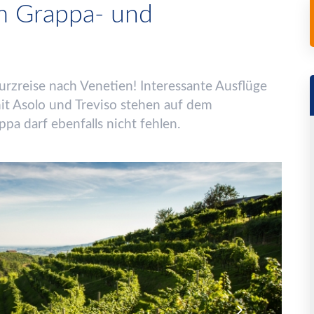
im Grappa- und
rzreise nach Venetien! Interessante Ausfl
ü
ge
it Asolo und Treviso stehen auf dem
pa darf ebenfalls nicht fehlen.