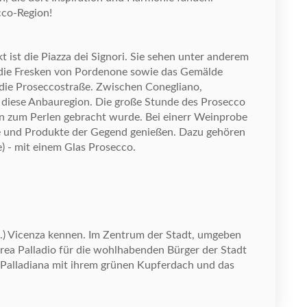
cco-Region!
t ist die Piazza dei Signori. Sie sehen unter anderem
 die Fresken von Pordenone sowie das Gem
ä
lde
die Proseccostra
ß
e. Zwischen Conegliano,
 diese Anbauregion. Die gro
ß
e Stunde des Prosecco
in zum Perlen gebracht wurde. Bei einer
r Weinprobe
e und Produkte der Gegend genie
ß
en. Dazu geh
ö
ren
) - mit einem Glas Prosecco.
d.) Vicenza kennen. Im Zentrum der Stadt, umgeben
rea Palladio f
ü
r die wohlhabenden B
ü
rger der Stadt
 Palladiana mit ihrem gr
ü
nen Kupferdach und das