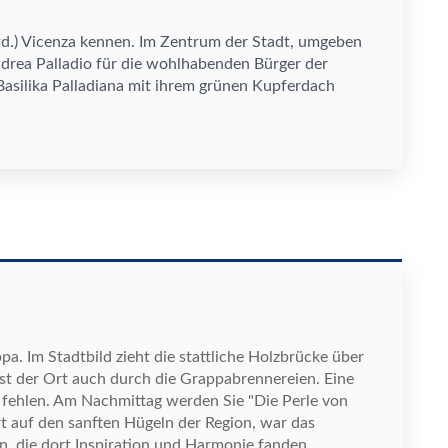
Std.) Vicenza kennen. Im Zentrum der Stadt, umgeben
drea Palladio f
ü
r die wohlhabenden B
ü
rger der
Basilika Palladiana mit ihrem gr
ü
nen Kupferdach
a. Im Stadtbild zieht die stattliche Holzbr
ü
cke
ü
ber
ist der Ort auch durch die Grappabrennereien. Eine
 fehlen.
Am Nachmittag werden Sie "Die Perle von
rt auf den sanften H
ü
geln der Region, war das
rn, die dort Inspiration und Harmonie fanden.