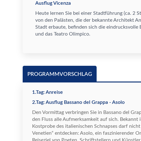
Ausflug Vicenza
Heute lernen Sie bei einer Stadtf
ü
hrung (ca. 2 
von den Pal
ä
sten, die der bekannte Architekt An
Stadt erbaute, befinden sich die eindrucksvolle 
und das Teatro Olimpico.
PROGRAMMVORSCHLAG
1.Tag: Anreise
2.Tag: Ausflug Bassano del Grappa - Asolo
Den Vormittag verbringen Sie in Bassano del Grapp
den Fluss alle Aufmerksamkeit auf sich. Bekannt 
Kostprobe des italienischen Schnapses darf nicht
Venetien
“
entdecken: Asolo, ein faszinierender O
Reiseziel von Poeten, Schriftstellern und K
ü
nstle