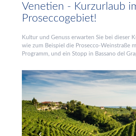
Venetien - Kurzurlaub 
Proseccogebiet!
Kultur und Genuss erwarten Sie bei dieser Ku
wie zum Beispiel die Prosecco-Weinstra
ß
e m
Programm, und ein Stopp in Bassano del Grap