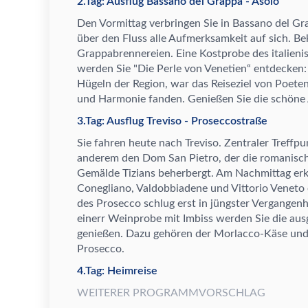
2.Tag: Ausflug Bassano del Grappa - Asolo
Den Vormittag verbringen Sie in Bassano del Grap
ü
ber den Fluss alle Aufmerksamkeit auf sich. Be
Grappabrennereien. Eine Kostprobe des italieni
werden Sie "Die Perle von Venetien
“
entdecken: 
H
ü
geln der Region, war das Reiseziel von Poeten
und Harmonie fanden. Genie
ß
en Sie die sch
ö
ne
3.Tag: Ausflug Treviso - Proseccostraße
Sie fahren heute nach Treviso. Zentraler Treffpun
anderem den Dom San Pietro, der die romanisch
Gem
ä
lde Tizians beherbergt. Am Nachmittag er
Conegliano, Valdobbiadene und Vittorio Veneto 
des Prosecco schlug erst in j
ü
ngster Vergangenh
einer
r Weinprobe mit Imbiss werden Sie die au
genie
ß
en. Dazu geh
ö
ren der Morlacco-K
ä
se und
Prosecco.
4.Tag: Heimreise
WEITERER PROGRAMMVORSCHLAG