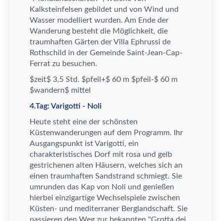
Kalksteinfelsen gebildet und von Wind und
Wasser modelliert wurden. Am Ende der
Wanderung besteht die M
ö
glichkeit, die
traumhaften G
ä
rten der Villa Ephrussi de
Rothschild in der Gemeinde Saint-Jean-Cap-
Ferrat zu besuchen.
$zeit$ 3,5 Std. $pfeil+$ 60 m $pfeil-$ 60 m
$wandern$ mittel
4.Tag: Varigotti - Noli
Heute steht eine der sch
ö
nsten
K
ü
stenwanderungen auf dem Programm. Ihr
Ausgangspunkt ist Varigotti, ein
charakteristisches Dorf mit rosa und gelb
gestrichenen alten H
ä
usern, welches sich an
einen traumhaften Sandstrand schmiegt. Sie
umrunden das Kap von Noli und genie
ß
en
hierbei einzigartige Wechselspiele zwischen
K
ü
sten- und mediterraner Berglandschaft. Sie
passieren den Weg zur bekannten "Grotta dei