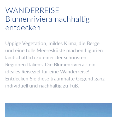
WANDERREISE -
Blumenriviera nachhaltig
entdecken
Ü
ppige Vegetation, mildes Klima, die Berge
und eine tolle Meeresk
ü
ste machen Ligurien
landschaftlich zu einer der sch
ö
nsten
Regionen Italiens. Die Blumenriviera - ein
ideales Reiseziel f
ü
r eine Wanderreise!
Entdecken Sie diese traumhafte Gegend ganz
individuell und nachhaltig zu Fu
ß
.