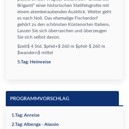
Briganti" einer historischen Steilfelsgrotte mit
einem atemberaubenden Ausblick. Weiter geht
es nach Noli. Das ehemalige Fischerdorf
geh
ö
rt zu den sch
ö
nsten K
ü
stenorten Italiens.
Lassen Sie sich
ü
berraschen und
ü
berzeugen
Sie sich selbst davon.
$zeit$ 4 Std. $pfeil+$ 260 m $pfeil-$ 260 m
$wandern$ mittel
5.Tag: Heimreise
PROGRAMMVORSCHLAG
1.Tag: Anreise
2.Tag: Albenga - Alassio