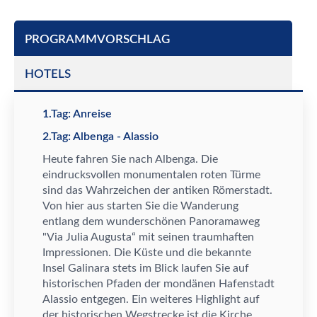
PROGRAMMVORSCHLAG
HOTELS
1.Tag: Anreise
2.Tag: Albenga - Alassio
Heute fahren Sie nach Albenga. Die
eindrucksvollen monumentalen roten T
ü
rme
sind das Wahrzeichen der antiken R
ö
merstadt.
Von hier aus starten Sie die Wanderung
entlang dem wundersch
ö
nen Panoramaweg
"Via Julia Augusta
“
mit seinen traumhaften
Impressionen. Die K
ü
ste und die bekannte
Insel Galinara stets im Blick laufen Sie auf
historischen Pfaden der mond
ä
nen Hafenstadt
Alassio entgegen. Ein weiteres Highlight auf
der historischen Wegstrecke ist die Kirche