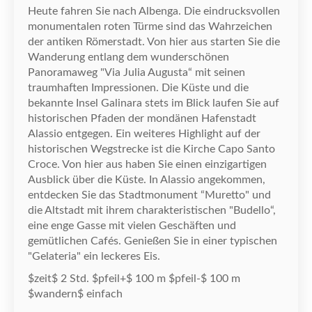
Heute fahren Sie nach Albenga. Die eindrucksvollen
monumentalen roten T
ü
rme sind das Wahrzeichen
der antiken R
ö
merstadt. Von hier aus starten Sie die
Wanderung entlang dem wundersch
ö
nen
Panoramaweg "Via Julia Augusta
“
mit seinen
traumhaften Impressionen. Die K
ü
ste und die
bekannte Insel Galinara stets im Blick laufen Sie auf
historischen Pfaden der mond
ä
nen Hafenstadt
Alassio entgegen. Ein weiteres Highlight auf der
historischen Wegstrecke ist die Kirche Capo Santo
Croce. Von hier aus haben Sie einen einzigartigen
Ausblick
ü
ber die K
ü
ste. In Alassio angekommen,
entdecken Sie das Stadtmonument
“
Muretto" und
die Altstadt mit ihrem charakteristischen "Budello
“
,
eine enge Gasse mit vielen Gesch
ä
ften und
gem
ü
tlichen Caf
é
s. Genie
ß
en Sie in einer typischen
"Gelateria" ein leckeres Eis.
$zeit$ 2 Std. $pfeil+$ 100 m $pfeil-$ 100 m
$wandern$ einfach