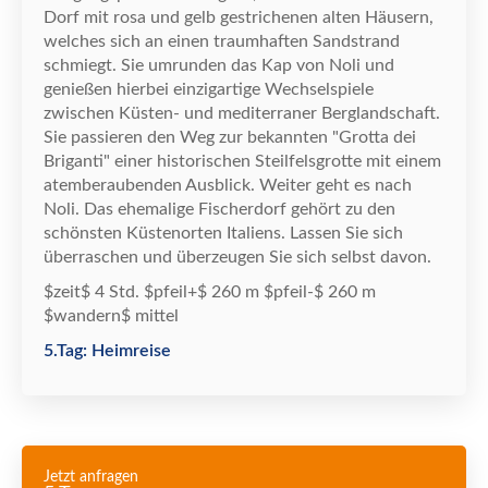
Dorf mit rosa und gelb gestrichenen alten H
ä
usern,
welches sich an einen traumhaften Sandstrand
schmiegt. Sie umrunden das Kap von Noli und
genie
ß
en hierbei einzigartige Wechselspiele
zwischen K
ü
sten- und mediterraner Berglandschaft.
Sie passieren den Weg zur bekannten "Grotta dei
Briganti" einer historischen Steilfelsgrotte mit einem
atemberaubenden Ausblick. Weiter geht es nach
Noli. Das ehemalige Fischerdorf geh
ö
rt zu den
sch
ö
nsten K
ü
stenorten Italiens. Lassen Sie sich
ü
berraschen und
ü
berzeugen Sie sich selbst davon.
$zeit$ 4 Std. $pfeil+$ 260 m $pfeil-$ 260 m
$wandern$ mittel
5.Tag: Heimreise
Jetzt anfragen