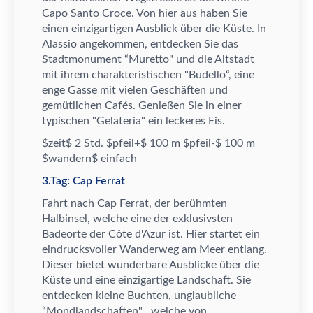
Capo Santo Croce. Von hier aus haben Sie
einen einzigartigen Ausblick
ü
ber die K
ü
ste. In
Alassio angekommen, entdecken Sie das
Stadtmonument
“
Muretto" und die Altstadt
mit ihrem charakteristischen "Budello
“
, eine
enge Gasse mit vielen Gesch
ä
ften und
gem
ü
tlichen Caf
é
s. Genie
ß
en Sie in einer
typischen "Gelateria" ein leckeres Eis.
$zeit$ 2 Std. $pfeil+$ 100 m $pfeil-$ 100 m
$wandern$ einfach
3.Tag: Cap Ferrat
Fahrt nach Cap Ferrat, der ber
ü
hmten
Halbinsel, welche eine der exklusivsten
Badeorte der C
ô
te d'Azur ist. Hier startet ein
eindrucksvoller Wanderweg am Meer entlang.
Dieser bietet wunderbare Ausblicke
ü
ber die
K
ü
ste und eine einzigartige Landschaft. Sie
entdecken kleine Buchten, unglaubliche
“
Mondlandschaften" , welche von