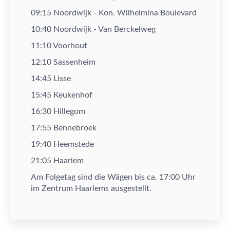
09:
15
Noordwijk
- Kon. Wilhelmina Boulevard
10
:
40
Noordwijk
- Van Berckelweg
11:
10
Voorhout
12:
10
Sassenheim
14:
45
Lisse
15:
45
Keukenhof
16:30 Hillegom
1
7
:
5
5
Bennebroek
19:
4
0 Heemstede
2
1
:
0
5 Haarlem
Am Folgetag sind die W
ä
gen bis ca. 17:00 Uhr
im Zentrum Haarlems ausgestellt.