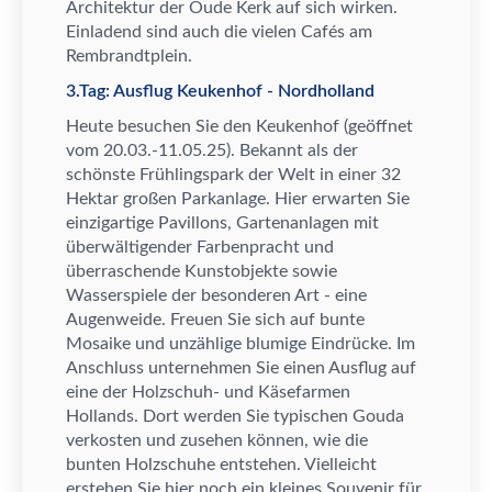
Architektur der Oude Kerk auf sich wirken.
Einladend sind auch die vielen Caf
é
s am
Rembrandtplein.
3.Tag: Ausflug Keukenhof - Nordholland
Heute besuchen Sie
den Keukenhof (ge
ö
ffnet
vom 20.03.-11.05.25). Bekannt als der
sch
ö
nste Fr
ü
hlingspark der Welt in einer 32
Hektar gro
ß
en Parkanlage. Hier erwarten Sie
einzigartige Pavillons, Gartenanlagen mit
ü
berw
ä
ltigender Farbenpracht und
ü
berraschende Kunstobjekte sowie
Wasserspiele der besonderen Art - eine
Augenweide. Freuen Sie sich auf bunte
Mosaike und unz
ä
hlige blumige Eindr
ü
cke. Im
Anschluss unternehmen Sie einen Ausflug auf
eine der Holzschuh- und K
ä
sefarmen
Hollands. Dort werden Sie typischen Gouda
verkosten und zusehen k
ö
nnen, wie die
bunten Holzschuhe entstehen. Vielleicht
erstehen Sie hier noch ein kleines Souvenir f
ü
r