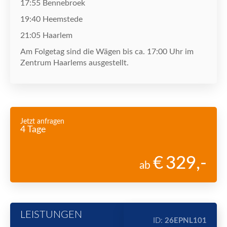
1
7
:
5
5
Bennebroek
19:
4
0 Heemstede
2
1
:
0
5 Haarlem
Am Folgetag sind die W
ä
gen bis ca. 17:00 Uhr im
Zentrum Haarlems ausgestellt.
Jetzt anfragen
4 Tage
329
,-
ab
LEISTUNGEN
ID:
26EPNL101