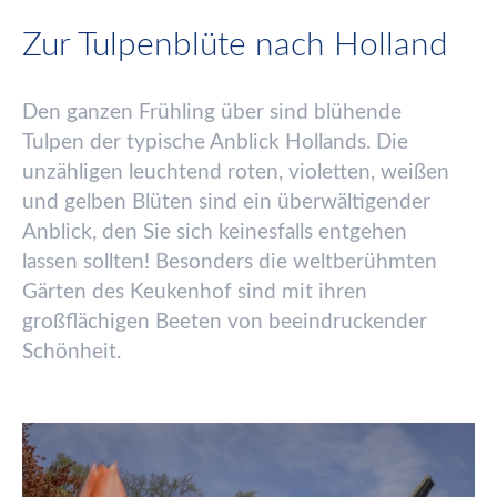
Zur Tulpenblüte nach Holland
Den ganzen Fr
ü
hling
ü
ber sind bl
ü
hende
Tulpen der typische Anblick Hollands. Die
unz
ä
hligen leuchtend roten, violetten, wei
ß
en
und gelben Bl
ü
ten sind ein
ü
berw
ä
ltigender
Anblick, den Sie sich keinesfalls entgehen
lassen sollten! Besonders die weltber
ü
hmten
G
ä
rten des Keukenhof sind mit ihren
gro
ß
fl
ä
chigen Beeten von beeindruckender
Sch
ö
nheit.