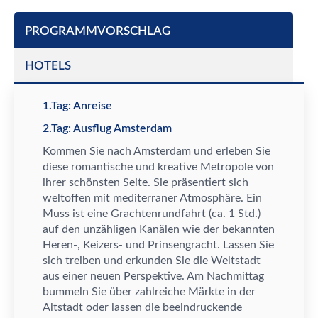
PROGRAMMVORSCHLAG
HOTELS
1.Tag: Anreise
2.Tag: Ausflug Amsterdam
Kommen Sie nach Amsterdam und erleben Sie
diese romantische und kreative Metropole von
ihrer sch
ö
nsten Seite. Sie pr
ä
sentiert sich
weltoffen mit mediterraner Atmosph
ä
re. Ein
Muss ist eine Grachtenrundfahrt (ca. 1 Std.)
auf den unz
ä
hligen Kan
ä
len wie der bekannten
Heren-, Keizers- und Prinsengracht. Lassen Sie
sich treiben und erkunden Sie die Weltstadt
aus einer neuen Perspektive. Am Nachmittag
bummeln Sie
ü
ber zahlreiche M
ä
rkte in der
Altstadt oder lassen die beeindruckende