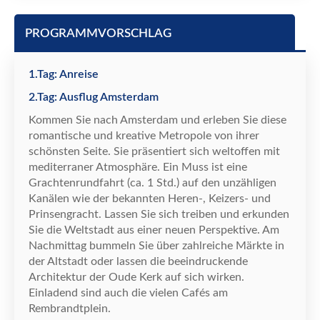
PROGRAMMVORSCHLAG
1.Tag: Anreise
2.Tag: Ausflug Amsterdam
Kommen Sie nach Amsterdam und erleben Sie diese
romantische und kreative Metropole von ihrer
sch
ö
nsten Seite. Sie pr
ä
sentiert sich weltoffen mit
mediterraner Atmosph
ä
re. Ein Muss ist eine
Grachtenrundfahrt (ca. 1 Std.) auf den unz
ä
hligen
Kan
ä
len wie der bekannten Heren-, Keizers- und
Prinsengracht. Lassen Sie sich treiben und erkunden
Sie die Weltstadt aus einer neuen Perspektive. Am
Nachmittag bummeln Sie
ü
ber zahlreiche M
ä
rkte in
der Altstadt oder lassen die beeindruckende
Architektur der Oude Kerk auf sich wirken.
Einladend sind auch die vielen Caf
é
s am
Rembrandtplein.