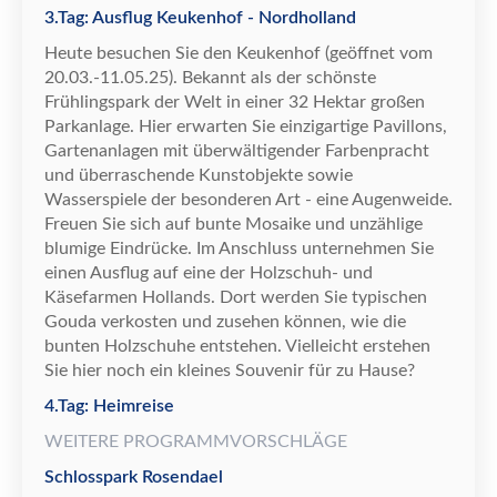
3.Tag: Ausflug Keukenhof - Nordholland
Heute besuchen Sie
den Keukenhof (ge
ö
ffnet vom
20.03.-11.05.25). Bekannt als der sch
ö
nste
Fr
ü
hlingspark der Welt in einer 32 Hektar gro
ß
en
Parkanlage. Hier erwarten Sie einzigartige Pavillons,
Gartenanlagen mit
ü
berw
ä
ltigender Farbenpracht
und
ü
berraschende Kunstobjekte sowie
Wasserspiele der besonderen Art - eine Augenweide.
Freuen Sie sich auf bunte Mosaike und unz
ä
hlige
blumige Eindr
ü
cke. Im Anschluss unternehmen Sie
einen Ausflug auf eine der Holzschuh- und
K
ä
sefarmen Hollands. Dort werden Sie typischen
Gouda verkosten und zusehen k
ö
nnen, wie die
bunten Holzschuhe entstehen. Vielleicht erstehen
Sie hier noch ein kleines Souvenir f
ü
r zu Hause?
4.Tag: Heimreise
WEITERE PROGRAMMVORSCHLÄGE
Schlosspark Rosendael