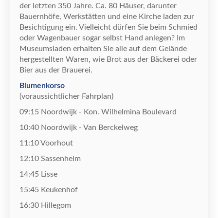
der letzten 350 Jahre. Ca. 80 H
ä
user, darunter
Bauernh
ö
fe, Werkst
ä
tten und eine Kirche laden zur
Besichtigung ein. Vielleicht d
ü
rfen Sie beim Schmied
oder Wagenbauer sogar selbst Hand anlegen? Im
Museumsladen erhalten Sie alle auf dem Gel
ä
nde
hergestellten Waren, wie Brot aus der B
ä
ckerei oder
Bier aus der
Brauerei.
Blumenkorso
(voraussichtlicher Fahrplan)
09:
15
Noordwijk
- Kon. Wilhelmina Boulevard
10
:
40
Noordwijk
- Van Berckelweg
11:
10
Voorhout
12:
10
Sassenheim
14:
45
Lisse
15:
45
Keukenhof
16:30 Hillegom