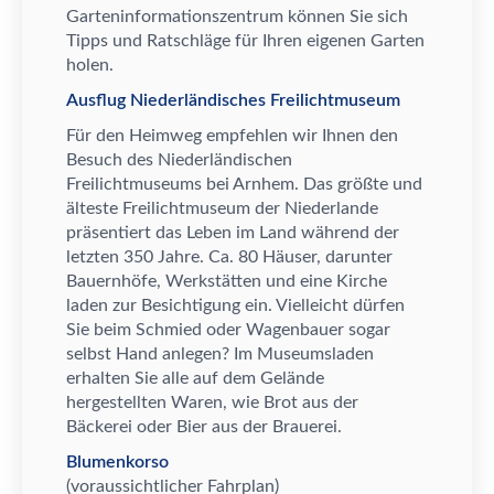
Garteninformationszentrum k
ö
nnen Sie sich
Tipps und Ratschl
ä
ge f
ü
r Ihren eigenen Garten
holen.
Ausflug Niederländisches Freilichtmuseum
F
ü
r den Heimweg empfehlen wir Ihnen den
Besuch des Niederl
ä
ndischen
Freilichtmuseums bei Arnhem. Das gr
ö
ß
te und
ä
lteste Freilichtmuseum der Niederlande
pr
ä
sentiert das Leben im Land w
ä
hrend der
letzten 350 Jahre. Ca. 80 H
ä
user, darunter
Bauernh
ö
fe, Werkst
ä
tten und eine Kirche
laden zur Besichtigung ein. Vielleicht d
ü
rfen
Sie beim Schmied oder Wagenbauer sogar
selbst Hand anlegen? Im Museumsladen
erhalten Sie alle auf dem Gel
ä
nde
hergestellten Waren, wie Brot aus der
B
ä
ckerei oder Bier aus der
Brauerei.
Blumenkorso
(voraussichtlicher Fahrplan)