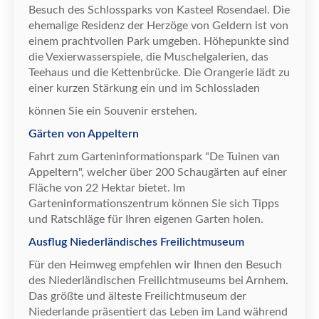
Besuch des Schlossparks von Kasteel Rosendael. Die
ehemalige Residenz der Herz
ö
ge von Geldern ist von
einem prachtvollen Park umgeben. H
ö
hepunkte sind
die Vexierwasserspiele, die Muschelgalerien, das
Teehaus und die Kettenbr
ü
cke. Die Orangerie l
ä
dt zu
einer kurzen St
ä
rkung ein und im Schlossladen
k
ö
nnen Sie ein Souvenir erstehen.
Gärten von Appeltern
Fahrt zum
Garteninformationspark "De Tuinen van
Appeltern", welcher
ü
ber 200 Schaug
ä
rten auf einer
Fl
ä
che von 22 Hektar bietet. Im
Garteninformationszentrum k
ö
nnen Sie sich Tipps
und Ratschl
ä
ge f
ü
r Ihren eigenen Garten holen.
Ausflug Niederländisches Freilichtmuseum
F
ü
r den Heimweg empfehlen wir Ihnen den Besuch
des Niederl
ä
ndischen Freilichtmuseums bei Arnhem.
Das gr
ö
ß
te und
ä
lteste Freilichtmuseum der
Niederlande pr
ä
sentiert das Leben im Land w
ä
hrend