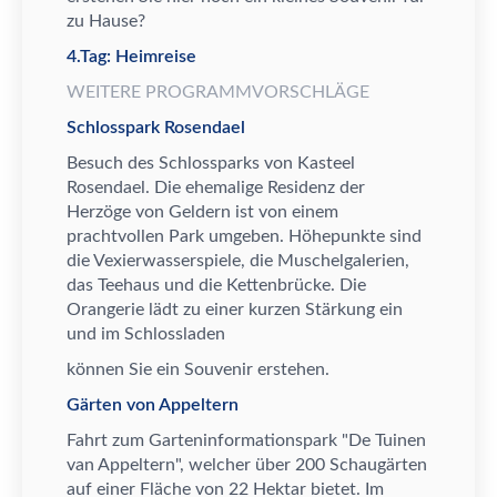
zu Hause?
4.Tag: Heimreise
WEITERE PROGRAMMVORSCHLÄGE
Schlosspark Rosendael
Besuch des Schlossparks von Kasteel
Rosendael. Die ehemalige Residenz der
Herz
ö
ge von Geldern ist von einem
prachtvollen Park umgeben. H
ö
hepunkte sind
die Vexierwasserspiele, die Muschelgalerien,
das Teehaus und die Kettenbr
ü
cke. Die
Orangerie l
ä
dt zu einer kurzen St
ä
rkung ein
und im Schlossladen
k
ö
nnen Sie ein Souvenir erstehen.
Gärten von Appeltern
Fahrt zum
Garteninformationspark "De Tuinen
van Appeltern", welcher
ü
ber 200 Schaug
ä
rten
auf einer Fl
ä
che von 22 Hektar bietet. Im