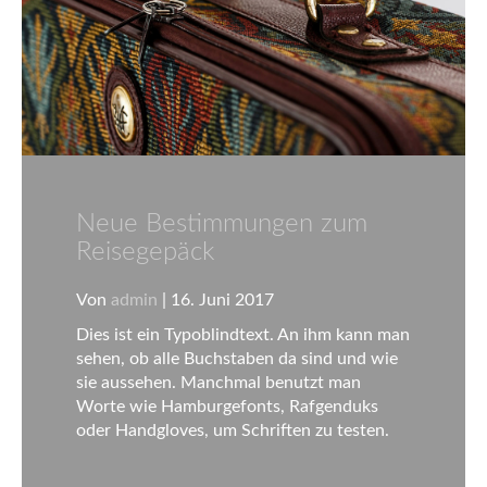
Neue Bestimmungen zum
Reisegepäck
Von
admin
|
16. Juni 2017
Dies ist ein Typoblindtext. An ihm kann man
sehen, ob alle Buchstaben da sind und wie
sie aussehen. Manchmal benutzt man
Worte wie Hamburgefonts, Rafgenduks
oder Handgloves, um Schriften zu testen.