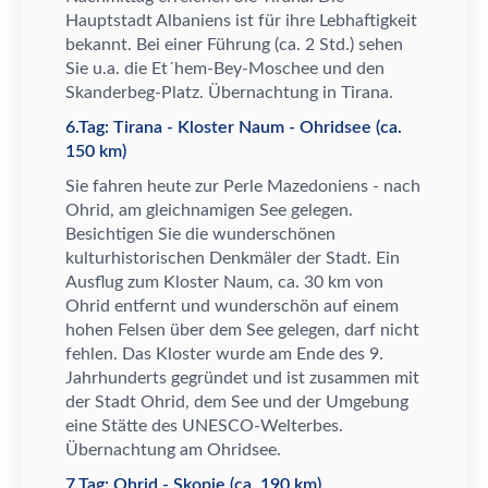
Hauptstadt Albaniens ist f
ü
r ihre Lebhaftigkeit
bekannt. Bei einer F
ü
hrung (ca. 2 Std.) sehen
Sie u.a. die Et
´
hem-Bey-Moschee und den
Skanderbeg-Platz.
Ü
bernachtung in Tirana.
6.Tag: Tirana - Kloster Naum - Ohridsee (ca.
150 km)
Sie fahren heute zur Perle Mazedoniens - nach
Ohrid, am gleichnamigen See gelegen.
Besichtigen Sie die wundersch
ö
nen
kulturhistorischen Denkm
ä
ler der Stadt. Ein
Ausflug zum Kloster Naum, ca. 30 km von
Ohrid entfernt und wundersch
ö
n auf einem
hohen Felsen
ü
ber dem See gelegen, darf nicht
fehlen. Das Kloster wurde am Ende des 9.
Jahrhunderts gegr
ü
ndet und ist zusammen mit
der Stadt Ohrid, dem See und der Umgebung
eine St
ä
tte des UNESCO-Welterbes.
Ü
bernachtung am Ohridsee.
7.Tag: Ohrid - Skopje (ca. 190 km)