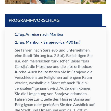
PROGRAMMVORSCHLAG
1.Tag: Anreise nach Maribor
2.Tag: Maribor - Sarajevo (ca. 490 km)
Sie fahren nach Sarajevo und unternehmen
eine Stadtf
ü
hrung (ca. 2 Std). Besichtigen Sie
u.a. den malerischen t
ü
rkischen Basar "Bas
Carsija
“
, die Moschee und die alte orthodoxe
Kirche. Auch heute finden Sie in Sarajevo die
verschiedensten Religionen auf engem Raum
vereint, weshalb die Stadt oft auch "Klein-
Jerusalem
“
genannt wird. Au
ß
erdem k
ö
nnen
Sie die Umgebung von Sarajevo erkunden.
Fahren Sie zur Quelle des Flusses Bosna am
Berg Ignan oder genie
ß
en Sie den Ausblick auf
die Stadt und Umgebung vom ca. 1.700 m