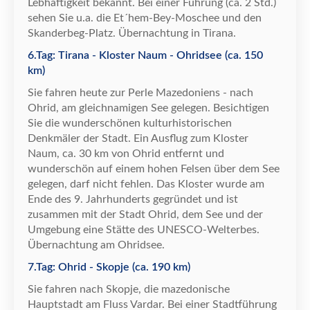
Lebhaftigkeit bekannt. Bei einer F
ü
hrung (ca. 2 Std.)
sehen Sie u.a. die Et
´
hem-Bey-Moschee und den
Skanderbeg-Platz.
Ü
bernachtung in Tirana.
6.Tag: Tirana - Kloster Naum - Ohridsee (ca. 150
km)
Sie fahren heute zur Perle Mazedoniens - nach
Ohrid, am gleichnamigen See gelegen. Besichtigen
Sie die wundersch
ö
nen kulturhistorischen
Denkm
ä
ler der Stadt. Ein Ausflug zum Kloster
Naum, ca. 30 km von Ohrid entfernt und
wundersch
ö
n auf einem hohen Felsen
ü
ber dem See
gelegen, darf nicht fehlen. Das Kloster wurde am
Ende des 9. Jahrhunderts gegr
ü
ndet und ist
zusammen mit der Stadt Ohrid, dem See und der
Umgebung eine St
ä
tte des UNESCO-Welterbes.
Ü
bernachtung am Ohridsee.
7.Tag: Ohrid - Skopje (ca. 190 km)
Sie fahren nach Skopje, die mazedonische
Hauptstadt am Fluss Vardar. Bei einer Stadtf
ü
hrung