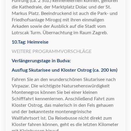
F
ü
hrung (ca. 2 Std.)
kennenelernen k
ö
nnen,
geh
ö
ren
die Kathedrale, der Marktplatz Dolac und der St.
Markus Platz. Beeindruckend ist auch die Park- und
Friedhofsanlage Mirogoj mit ihren einmaligen
Arkaden sowie der Ausblick auf die Stadt vom
Lotrscak Turm.
Ü
bernachtung im Raum Zagreb.
10.Tag: Heimreise
WEITERE PROGRAMMVORSCHLÄGE
Verlängerungstage in Budva:
Ausflug Skutarisee und Kloster Ostrog (ca. 200 km)
Fahren Sie an den wundersch
ö
nen Skutarisee nach
Virpazar. Die wichtigste Natursehensw
ü
rdigkeit
Montenegros k
ö
nnen Sie bei einer kleinen
Schifffahrt kennenlernen. Anschlie
ß
end Fahrt zum
Kloster Ostrog, das malerisch in den Fels gehauen
und der bekannteste montenegrinische
Wallfahrtsort ist. Da Reisebusse nicht direkt zum
Kloster fahren k
ö
nnen, geht es die letzten Kilometer