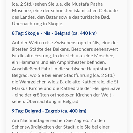
(ca. 2 Std.) sehen Sie u.a. die Mustafa Pasha
Moschee, eine der sch
ö
nsten islamischen Geb
ä
ude
des Landes, den Bazar sowie das t
ü
rkische Bad.
Ü
bernachtung in Skopje.
8.Tag: Skopje - Nis - Belgrad (ca. 440 km)
Auf der Weiterreise Zwischenstopp in Nis, eine der
ä
ltesten St
ä
dte des Balkans. Besonders sehenswert
ist die alte Festung, in der sich u.a. eine Moschee,
ein Hammam und ein Amphitheater befinden.
Anschlie
ß
end Fahrt in die serbische Hauptstadt
Belgrad, wo Sie bei einer Stadtf
ü
hrung (ca. 2 Std.)
die Wahrzeichen wie z.B. die alte Kathedrale, die St.
Markus Kirche und die Kathedrale der Heiligen Save
- eine der gr
ö
ß
ten orthodoxen Kirchen der Welt -
sehen.
Ü
bernachtung in Belgrad.
9.Tag: Belgrad - Zagreb (ca. 400 km)
Am Nachmittag erreichen Sie Zagreb. Zu den
Sehensw
ü
rdigkeiten der Stadt, die Sie bei einer