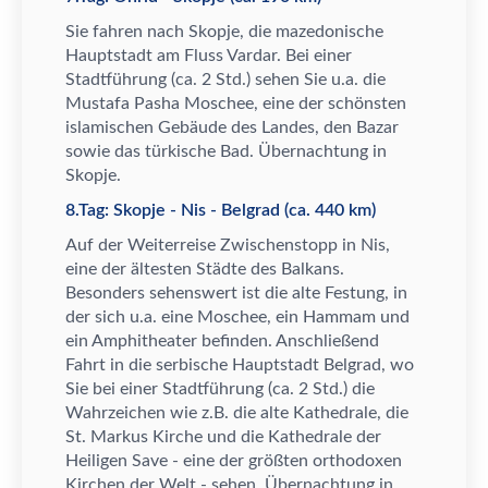
Sie fahren nach Skopje, die mazedonische
Hauptstadt am Fluss Vardar. Bei einer
Stadtf
ü
hrung (ca. 2 Std.) sehen Sie u.a. die
Mustafa Pasha Moschee, eine der sch
ö
nsten
islamischen Geb
ä
ude des Landes, den Bazar
sowie das t
ü
rkische Bad.
Ü
bernachtung in
Skopje.
8.Tag: Skopje - Nis - Belgrad (ca. 440 km)
Auf der Weiterreise Zwischenstopp in Nis,
eine der
ä
ltesten St
ä
dte des Balkans.
Besonders sehenswert ist die alte Festung, in
der sich u.a. eine Moschee, ein Hammam und
ein Amphitheater befinden. Anschlie
ß
end
Fahrt in die serbische Hauptstadt Belgrad, wo
Sie bei einer Stadtf
ü
hrung (ca. 2 Std.) die
Wahrzeichen wie z.B. die alte Kathedrale, die
St. Markus Kirche und die Kathedrale der
Heiligen Save - eine der gr
ö
ß
ten orthodoxen
Kirchen der Welt - sehen.
Ü
bernachtung in