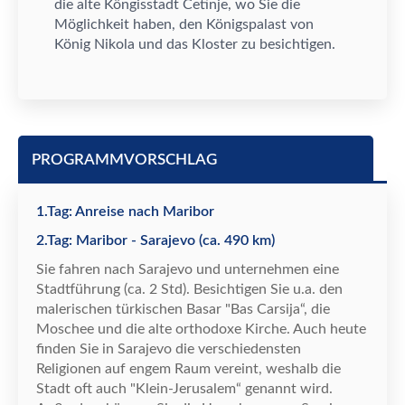
die alte K
ö
ngisstadt Cetinje, wo Sie die
M
ö
glichkeit haben, den K
ö
nigspalast von
K
ö
nig Nikola und das Kloster zu besichtigen.
PROGRAMMVORSCHLAG
1.Tag: Anreise nach Maribor
2.Tag: Maribor - Sarajevo (ca. 490 km)
Sie fahren nach Sarajevo und unternehmen eine
Stadtf
ü
hrung (ca. 2 Std). Besichtigen Sie u.a. den
malerischen t
ü
rkischen Basar "Bas Carsija
“
, die
Moschee und die alte orthodoxe Kirche. Auch heute
finden Sie in Sarajevo die verschiedensten
Religionen auf engem Raum vereint, weshalb die
Stadt oft auch "Klein-Jerusalem
“
genannt wird.