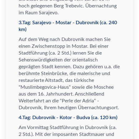
hoch gelegenen Berg Trebevic.
Ü
bernachtung
im Raum Sarajevo.
3.Tag: Sarajevo - Mostar - Dubrovnik (ca. 240
km)
Auf dem Weg nach Dubrovnik machen Sie
einen Zwischenstopp in Mostar. Bei einer
Stadtf
ü
hrung (ca. 2 Std.) lernen Sie die
Sehensw
ü
rdigkeiten der orientalisch
gepr
ä
gten Stadt kennen. Dazu geh
ö
ren u.a. die
ber
ü
hmte Steinbr
ü
cke, die malerische und
restaurierte Altstadt, das t
ü
rkische
"Muslimbegovica-Haus
“
sowie die Moschee
aus dem 16. Jahrhundert. Anschlie
ß
end
Weiterfahrt an die
“
Perle der Adria
“
-
Dubrovnik, Ihrem heutigen
Ü
bernachtungsort.
4.Tag: Dubrovnik - Kotor - Budva (ca. 120 km)
Am Vormittag Stadtf
ü
hrung in Dubrovnik (ca.
2 Std.). Mit der imposanten Stadtmauer und