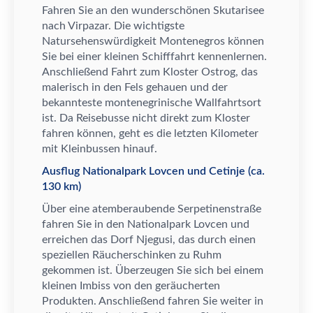
Fahren Sie an den wundersch
ö
nen Skutarisee
nach Virpazar. Die wichtigste
Natursehensw
ü
rdigkeit Montenegros k
ö
nnen
Sie bei einer kleinen Schifffahrt kennenlernen.
Anschlie
ß
end Fahrt zum Kloster Ostrog, das
malerisch in den Fels gehauen und der
bekannteste montenegrinische Wallfahrtsort
ist. Da Reisebusse nicht direkt zum Kloster
fahren k
ö
nnen, geht es die letzten Kilometer
mit Kleinbussen hinauf.
Ausflug Nationalpark Lovcen und Cetinje (ca.
130 km)
Ü
ber eine atemberaubende Serpetinenstra
ß
e
fahren Sie in den Nationalpark Lovcen und
erreichen das Dorf Njegusi, das durch einen
speziellen R
ä
ucherschinken zu Ruhm
gekommen ist.
Ü
berzeugen Sie sich bei einem
kleinen Imbiss von den ger
ä
ucherten
Produkten. Anschlie
ß
end fahren Sie weiter in