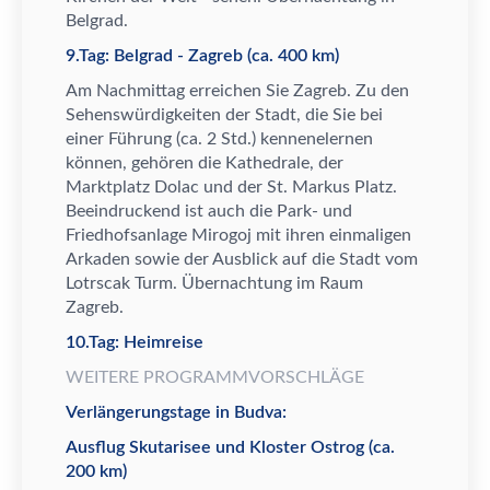
Belgrad.
9.Tag: Belgrad - Zagreb (ca. 400 km)
Am Nachmittag erreichen Sie Zagreb. Zu den
Sehensw
ü
rdigkeiten der Stadt, die Sie bei
einer F
ü
hrung (ca. 2 Std.)
kennenelernen
k
ö
nnen,
geh
ö
ren die Kathedrale, der
Marktplatz Dolac und der St. Markus Platz.
Beeindruckend ist auch die Park- und
Friedhofsanlage Mirogoj mit ihren einmaligen
Arkaden sowie der Ausblick auf die Stadt vom
Lotrscak Turm.
Ü
bernachtung im Raum
Zagreb.
10.Tag: Heimreise
WEITERE PROGRAMMVORSCHLÄGE
Verlängerungstage in Budva:
Ausflug Skutarisee und Kloster Ostrog (ca.
200 km)