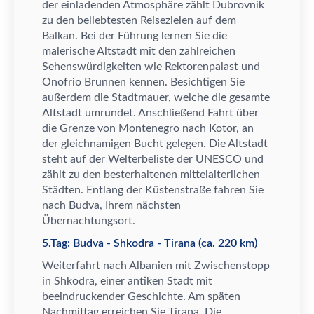
der einladenden Atmosph
ä
re z
ä
hlt Dubrovnik
zu den beliebtesten Reisezielen auf dem
Balkan. Bei der F
ü
hrung lernen Sie die
malerische Altstadt mit den zahlreichen
Sehensw
ü
rdigkeiten wie Rektorenpalast und
Onofrio Brunnen kennen. Besichtigen Sie
au
ß
erdem die Stadtmauer, welche die gesamte
Altstadt umrundet. Anschlie
ß
end Fahrt
ü
ber
die Grenze von Montenegro nach Kotor, an
der gleichnamigen Bucht gelegen. Die Altstadt
steht auf der Welterbeliste der UNESCO und
z
ä
hlt zu den besterhaltenen mittelalterlichen
St
ä
dten. Entlang der K
ü
stenstra
ß
e fahren Sie
nach Budva, Ihrem n
ä
chsten
Ü
bernachtungsort.
5.Tag: Budva - Shkodra - Tirana (ca. 220 km)
Weiterfahrt nach Albanien mit Zwischenstopp
in Shkodra, einer antiken Stadt mit
beeindruckender Geschichte. Am sp
ä
ten
Nachmittag erreichen Sie Tirana. Die