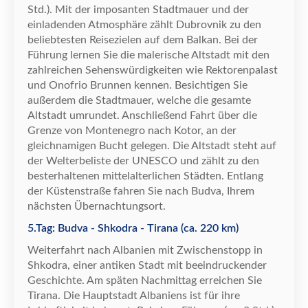
Std.). Mit der imposanten Stadtmauer und der
einladenden Atmosph
ä
re z
ä
hlt Dubrovnik zu den
beliebtesten Reisezielen auf dem Balkan. Bei der
F
ü
hrung lernen Sie die malerische Altstadt mit den
zahlreichen Sehensw
ü
rdigkeiten wie Rektorenpalast
und Onofrio Brunnen kennen. Besichtigen Sie
au
ß
erdem die Stadtmauer, welche die gesamte
Altstadt umrundet. Anschlie
ß
end Fahrt
ü
ber die
Grenze von Montenegro nach Kotor, an der
gleichnamigen Bucht gelegen. Die Altstadt steht auf
der Welterbeliste der UNESCO und z
ä
hlt zu den
besterhaltenen mittelalterlichen St
ä
dten. Entlang
der K
ü
stenstra
ß
e fahren Sie nach Budva, Ihrem
n
ä
chsten
Ü
bernachtungsort.
5.Tag: Budva - Shkodra - Tirana (ca. 220 km)
Weiterfahrt nach Albanien mit Zwischenstopp in
Shkodra, einer antiken Stadt mit beeindruckender
Geschichte. Am sp
ä
ten Nachmittag erreichen Sie
Tirana. Die Hauptstadt Albaniens ist f
ü
r ihre