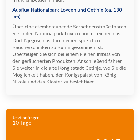
mit Kleinbussen hinauf.
Ausflug Nationalpark Lovcen und Cetinje (ca. 130
km)
Ü
ber eine atemberaubende Serpetinenstra
ß
e fahren
Sie in den Nationalpark Lovcen und erreichen das
Dorf Njegusi, das durch einen speziellen
R
ä
ucherschinken zu Ruhm gekommen ist.
Ü
berzeugen Sie sich bei einem kleinen Imbiss von
den ger
ä
ucherten Produkten. Anschlie
ß
end fahren
Sie weiter in die alte K
ö
ngisstadt Cetinje, wo Sie die
M
ö
glichkeit haben, den K
ö
nigspalast von K
ö
nig
Nikola und das Kloster zu besichtigen.
Jetzt anfragen
10 Tage