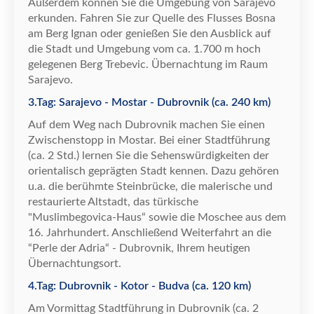
Au
ß
erdem k
ö
nnen Sie die Umgebung von Sarajevo
erkunden. Fahren Sie zur Quelle des Flusses Bosna
am Berg Ignan oder genie
ß
en Sie den Ausblick auf
die Stadt und Umgebung vom ca. 1.700 m hoch
gelegenen Berg Trebevic.
Ü
bernachtung im Raum
Sarajevo.
3.Tag: Sarajevo - Mostar - Dubrovnik (ca. 240 km)
Auf dem Weg nach Dubrovnik machen Sie einen
Zwischenstopp in Mostar. Bei einer Stadtf
ü
hrung
(ca. 2 Std.) lernen Sie die Sehensw
ü
rdigkeiten der
orientalisch gepr
ä
gten Stadt kennen. Dazu geh
ö
ren
u.a. die ber
ü
hmte Steinbr
ü
cke, die malerische und
restaurierte Altstadt, das t
ü
rkische
"Muslimbegovica-Haus
“
sowie die Moschee aus dem
16. Jahrhundert. Anschlie
ß
end Weiterfahrt an die
“
Perle der Adria
“
- Dubrovnik, Ihrem heutigen
Ü
bernachtungsort.
4.Tag: Dubrovnik - Kotor - Budva (ca. 120 km)
Am Vormittag Stadtf
ü
hrung in Dubrovnik (ca. 2