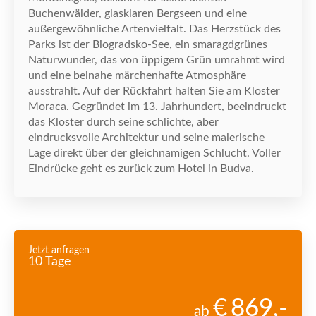
Buchenw
ä
lder, glasklaren Bergseen und eine
au
ß
ergew
ö
hnliche Artenvielfalt. Das Herzst
ü
ck des
Parks ist der Biogradsko-See, ein smaragdgr
ü
nes
Naturwunder, das von
ü
ppigem Gr
ü
n umrahmt wird
und eine beinahe m
ä
rchenhafte Atmosph
ä
re
ausstrahlt. Auf der R
ü
ckfahrt halten Sie am Kloster
Moraca. Gegr
ü
ndet im 13. Jahrhundert, beeindruckt
das Kloster durch seine schlichte, aber
eindrucksvolle Architektur und seine malerische
Lage direkt
ü
ber der gleichnamigen Schlucht. Voller
Eindr
ü
cke geht es zur
ü
ck zum Hotel in Budva.
Jetzt anfragen
10 Tage
869
,-
ab