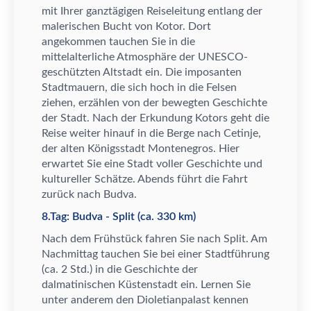
mit Ihrer ganzt
ä
gigen Reiseleitung entlang der
malerischen Bucht von Kotor. Dort
angekommen tauchen Sie in die
mittelalterliche Atmosph
ä
re der UNESCO-
gesch
ü
tzten Altstadt ein. Die imposanten
Stadtmauern, die sich hoch in die Felsen
ziehen, erz
ä
hlen von der bewegten Geschichte
der Stadt. Nach der Erkundung Kotors geht die
Reise weiter hinauf in die Berge nach Cetinje,
der alten K
ö
nigsstadt Montenegros. Hier
erwartet Sie eine Stadt voller Geschichte und
kultureller Sch
ä
tze. Abends f
ü
hrt die Fahrt
zur
ü
ck nach Budva.
8.Tag: Budva - Split (ca. 330 km)
Nach dem Fr
ü
hst
ü
ck fahren Sie nach Split. Am
Nachmittag tauchen Sie bei einer Stadtf
ü
hrung
(ca. 2 Std.) in die Geschichte der
dalmatinischen K
ü
stenstadt ein. Lernen Sie
unter anderem den Dioletianpalast kennen