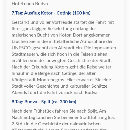
Hotel nach Budva.
7.Tag: Ausflug Kotor - Cetinje (100 km)
Gest
ä
rkt und voller Vorfreude startet die Fahrt mit
Ihrer ganzt
ä
gigen Reiseleitung entlang der
malerischen Bucht von Kotor. Dort angekommen
tauchen Sie in die mittelalterliche Atmosph
ä
re der
UNESCO-gesch
ü
tzten Altstadt ein. Die imposanten
Stadtmauern, die sich hoch in die Felsen ziehen,
erz
ä
hlen von der bewegten Geschichte der Stadt.
Nach der Erkundung Kotors geht die Reise weiter
hinauf in die Berge nach Cetinje, der alten
K
ö
nigsstadt Montenegros. Hier erwartet Sie eine
Stadt voller Geschichte und kultureller Sch
ä
tze.
Abends f
ü
hrt die Fahrt zur
ü
ck nach Budva.
8.Tag: Budva - Split (ca. 330 km)
Nach dem Fr
ü
hst
ü
ck fahren Sie nach Split. Am
Nachmittag tauchen Sie bei einer Stadtf
ü
hrung (ca.
2 Std.) in die Geschichte der dalmatinischen