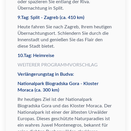
oder spazieren Sie entlang der Riva.
Ü
bernachtung in Split.
9.Tag: Split - Zagreb (ca. 410 km)
Heute fahren Sie nach Zagreb, Ihrem heutigen
Ü
bernachtungsort. Schlendern Sie durch die
Innenstadt und genie
ß
en Sie das Flair den
diese Stadt bietet.
10.Tag: Heimreise
WEITERER PROGRAMMVORSCHLAG
Verlängerungstag in Budva:
Nationalpark Biogradska Gora - Kloster
Moraca (ca. 300 km)
Ihr heutiges Ziel ist der Nationalpark
Biogradska Gora und das Kloster Moraca. Der
Nationalpark ist einer der
ä
ltesten Urw
ä
lder
Europas. Dieses gesch
ü
tzte Naturparadies ist
ein wahres Juwel Montenegros, bekannt f
ü
r