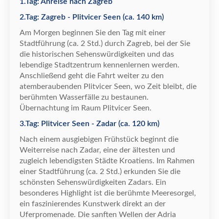
1.Tag: Anreise nach Zagreb
2.Tag: Zagreb - Plitvicer Seen (ca. 140 km)
Am Morgen beginnen Sie den Tag mit einer
Stadtf
ü
hrung (ca. 2 Std.) durch Zagreb, bei der Sie
die historischen Sehensw
ü
rdigkeiten und das
lebendige Stadtzentrum kennenlernen werden.
Anschlie
ß
end geht die Fahrt weiter zu den
atemberaubenden Plitvicer Seen, wo Zeit bleibt, die
ber
ü
hmten Wasserf
ä
lle zu bestaunen.
Ü
bernachtung im Raum Plitvicer Seen.
3.Tag: Plitvicer Seen - Zadar (ca. 120 km)
Nach einem ausgiebigen Fr
ü
hst
ü
ck beginnt die
Weiterreise nach Zadar, eine der
ä
ltesten und
zugleich lebendigsten St
ä
dte Kroatiens. Im Rahmen
einer Stadtf
ü
hrung (ca. 2 Std.) erkunden Sie die
sch
ö
nsten Sehensw
ü
rdigkeiten Zadars. Ein
besonderes Highlight ist die ber
ü
hmte Meeresorgel,
ein faszinierendes Kunstwerk direkt an der
Uferpromenade. Die sanften Wellen der Adria