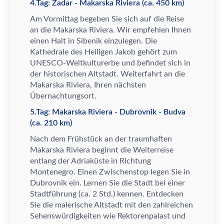
4.Tag: Zadar - Makarska Riviera (ca. 450 km)
Am Vormittag begeben Sie sich auf die Reise
an die Makarska Riviera. Wir empfehlen Ihnen
einen Halt in Sibenik einzulegen. Die
Kathedrale des Heiligen Jakob geh
ö
rt zum
UNESCO-Weltkulturerbe und befindet sich in
der historischen Altstadt. Weiterfahrt an die
Makarska Riviera, Ihren n
ä
chsten
Ü
bernachtungsort.
5.Tag: Makarska Riviera - Dubrovnik - Budva
(ca. 210 km)
Nach dem Fr
ü
hst
ü
ck an der traumhaften
Makarska Riviera beginnt die Weiterreise
entlang der Adriak
ü
ste in Richtung
Montenegro. Einen Zwischenstop legen Sie in
Dubrovnik ein. Lernen Sie die Stadt bei einer
Stadtf
ü
hrung (ca. 2 Std.) kennen. Entdecken
Sie die malerische Altstadt mit den zahlreichen
Sehensw
ü
rdigkeiten wie Rektorenpalast und