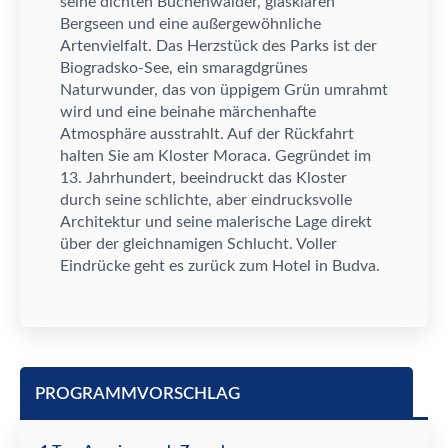
seine dichten Buchenw
ä
lder, glasklaren
Bergseen und eine au
ß
ergew
ö
hnliche
Artenvielfalt. Das Herzst
ü
ck des Parks ist der
Biogradsko-See, ein smaragdgr
ü
nes
Naturwunder, das von
ü
ppigem Gr
ü
n umrahmt
wird und eine beinahe m
ä
rchenhafte
Atmosph
ä
re ausstrahlt. Auf der R
ü
ckfahrt
halten Sie am Kloster Moraca. Gegr
ü
ndet im
13. Jahrhundert, beeindruckt das Kloster
durch seine schlichte, aber eindrucksvolle
Architektur und seine malerische Lage direkt
ü
ber der gleichnamigen Schlucht. Voller
Eindr
ü
cke geht es zur
ü
ck zum Hotel in Budva.
PROGRAMMVORSCHLAG