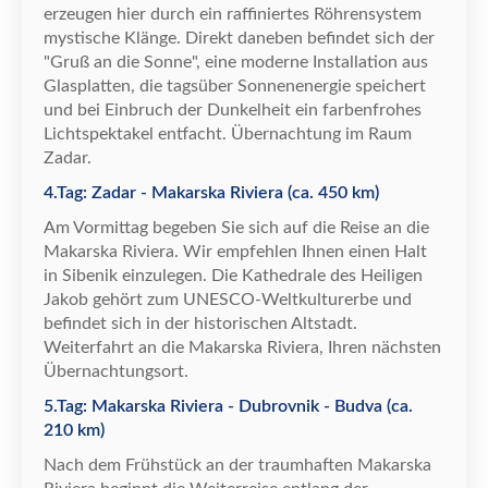
erzeugen hier durch ein raffiniertes R
ö
hrensystem
mystische Kl
ä
nge. Direkt daneben befindet sich der
"Gru
ß
an die Sonne", eine moderne Installation aus
Glasplatten, die tags
ü
ber Sonnenenergie speichert
und bei Einbruch der Dunkelheit ein farbenfrohes
Lichtspektakel entfacht.
Ü
bernachtung im Raum
Zadar.
4.Tag: Zadar - Makarska Riviera (ca. 450 km)
Am Vormittag begeben Sie sich auf die Reise an die
Makarska Riviera. Wir empfehlen Ihnen einen Halt
in Sibenik einzulegen. Die Kathedrale des Heiligen
Jakob geh
ö
rt zum UNESCO-Weltkulturerbe und
befindet sich in der historischen Altstadt.
Weiterfahrt an die Makarska Riviera, Ihren n
ä
chsten
Ü
bernachtungsort.
5.Tag: Makarska Riviera - Dubrovnik - Budva (ca.
210 km)
Nach dem Fr
ü
hst
ü
ck an der traumhaften Makarska