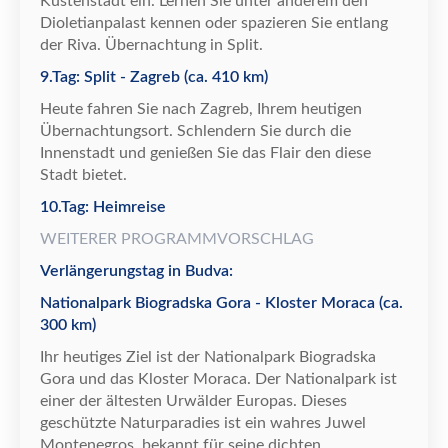
K
ü
stenstadt ein. Lernen Sie unter anderem den
Dioletianpalast kennen oder spazieren Sie entlang
der Riva.
Ü
bernachtung in Split.
9.Tag: Split - Zagreb (ca. 410 km)
Heute fahren Sie nach Zagreb, Ihrem heutigen
Ü
bernachtungsort. Schlendern Sie durch die
Innenstadt und genie
ß
en Sie das Flair den diese
Stadt bietet.
10.Tag: Heimreise
WEITERER PROGRAMMVORSCHLAG
Verlängerungstag in Budva:
Nationalpark Biogradska Gora - Kloster Moraca (ca.
300 km)
Ihr heutiges Ziel ist der Nationalpark Biogradska
Gora und das Kloster Moraca. Der Nationalpark ist
einer der
ä
ltesten Urw
ä
lder Europas. Dieses
gesch
ü
tzte Naturparadies ist ein wahres Juwel
Montenegros, bekannt f
ü
r seine dichten