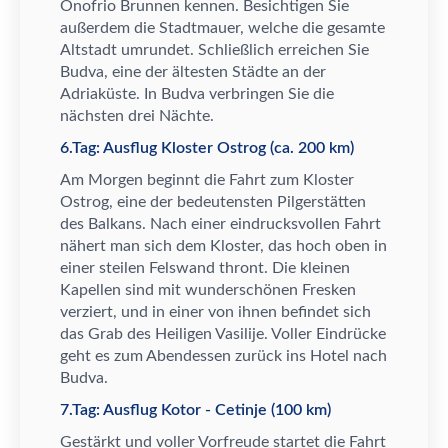
Onofrio Brunnen kennen. Besichtigen Sie
au
ß
erdem die Stadtmauer, welche die gesamte
Altstadt umrundet. Schlie
ß
lich erreichen Sie
Budva, eine der
ä
ltesten St
ä
dte an der
Adriak
ü
ste. In Budva verbringen Sie die
n
ä
chsten drei N
ä
chte.
6.Tag: Ausflug Kloster Ostrog (ca. 200 km)
Am Morgen beginnt die Fahrt zum Kloster
Ostrog, eine der bedeutensten Pilgerst
ä
tten
des Balkans. Nach einer eindrucksvollen Fahrt
n
ä
hert man sich dem Kloster, das hoch oben in
einer steilen Felswand thront. Die kleinen
Kapellen sind mit wundersch
ö
nen Fresken
verziert, und in einer von ihnen befindet sich
das Grab des Heiligen Vasilije. Voller Eindr
ü
cke
geht es zum Abendessen zur
ü
ck ins Hotel nach
Budva.
7.Tag: Ausflug Kotor - Cetinje (100 km)
Gest
ä
rkt und voller Vorfreude startet die Fahrt