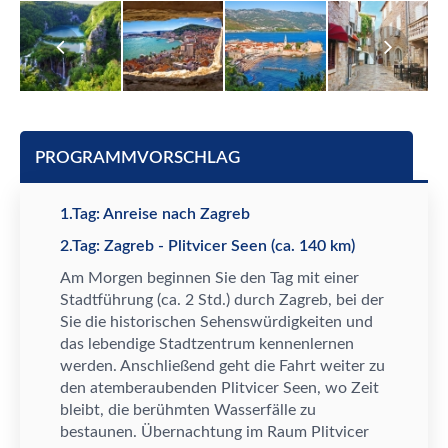
PROGRAMMVORSCHLAG
1.Tag: Anreise nach Zagreb
2.Tag: Zagreb - Plitvicer Seen (ca. 140 km)
Am Morgen beginnen Sie den Tag mit einer
Stadtf
ü
hrung (ca. 2 Std.) durch Zagreb, bei der
Sie die historischen Sehensw
ü
rdigkeiten und
das lebendige Stadtzentrum kennenlernen
werden. Anschlie
ß
end geht die Fahrt weiter zu
den atemberaubenden Plitvicer Seen, wo Zeit
bleibt, die ber
ü
hmten Wasserf
ä
lle zu
bestaunen.
Ü
bernachtung im Raum Plitvicer