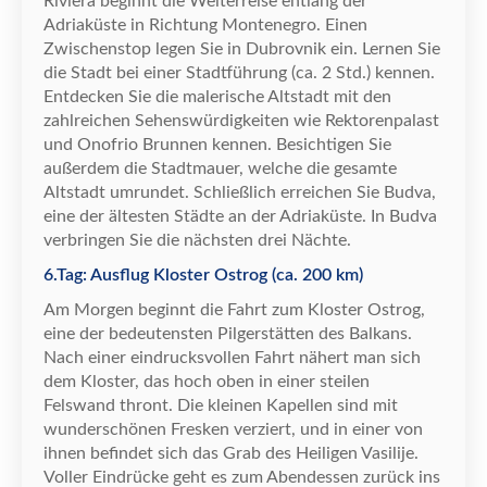
Riviera beginnt die Weiterreise entlang der
Adriak
ü
ste in Richtung Montenegro. Einen
Zwischenstop legen Sie in Dubrovnik ein. Lernen Sie
die Stadt bei einer Stadtf
ü
hrung (ca. 2 Std.) kennen.
Entdecken Sie die malerische Altstadt mit den
zahlreichen Sehensw
ü
rdigkeiten wie Rektorenpalast
und Onofrio Brunnen kennen. Besichtigen Sie
au
ß
erdem die Stadtmauer, welche die gesamte
Altstadt umrundet. Schlie
ß
lich erreichen Sie Budva,
eine der
ä
ltesten St
ä
dte an der Adriak
ü
ste. In Budva
verbringen Sie die n
ä
chsten drei N
ä
chte.
6.Tag: Ausflug Kloster Ostrog (ca. 200 km)
Am Morgen beginnt die Fahrt zum Kloster Ostrog,
eine der bedeutensten Pilgerst
ä
tten des Balkans.
Nach einer eindrucksvollen Fahrt n
ä
hert man sich
dem Kloster, das hoch oben in einer steilen
Felswand thront. Die kleinen Kapellen sind mit
wundersch
ö
nen Fresken verziert, und in einer von
ihnen befindet sich das Grab des Heiligen Vasilije.
Voller Eindr
ü
cke geht es zum Abendessen zur
ü
ck ins