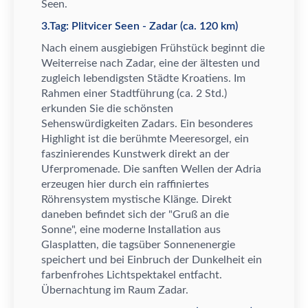
Seen.
3.Tag: Plitvicer Seen - Zadar (ca. 120 km)
Nach einem ausgiebigen Fr
ü
hst
ü
ck beginnt die
Weiterreise nach Zadar, eine der
ä
ltesten und
zugleich lebendigsten St
ä
dte Kroatiens. Im
Rahmen einer Stadtf
ü
hrung (ca. 2 Std.)
erkunden Sie die sch
ö
nsten
Sehensw
ü
rdigkeiten Zadars. Ein besonderes
Highlight ist die ber
ü
hmte Meeresorgel, ein
faszinierendes Kunstwerk direkt an der
Uferpromenade. Die sanften Wellen der Adria
erzeugen hier durch ein raffiniertes
R
ö
hrensystem mystische Kl
ä
nge. Direkt
daneben befindet sich der "Gru
ß
an die
Sonne", eine moderne Installation aus
Glasplatten, die tags
ü
ber Sonnenenergie
speichert und bei Einbruch der Dunkelheit ein
farbenfrohes Lichtspektakel entfacht.
Ü
bernachtung im Raum Zadar.