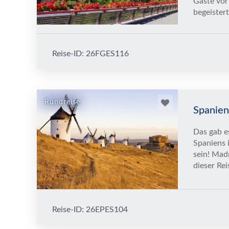
Gäste vor
begeistert
Reise-ID: 26FGES116
Rundreise
Spanien 
Das gab e
Spaniens i
sein! Mad
dieser Reis
Reise-ID: 26EPES104